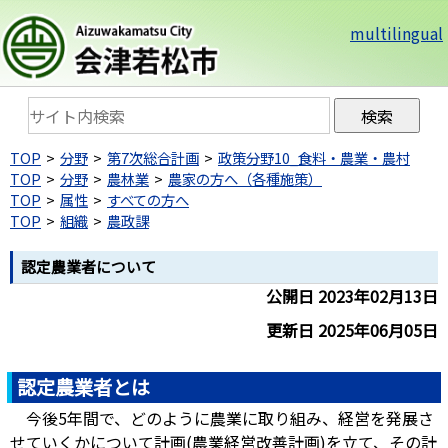
multilingual
TOP
分野
第7次総合計画
政策分野10_食料・農業・農村
TOP
分野
農林業
農家の方へ（各種施策）
TOP
属性
すべての方へ
TOP
組織
農政課
認定農業者について
公開日 2023年02月13日
更新日 2025年06月05日
認定農業者とは
今後5年間で、どのように農業に取り組み、経営を発展さ
せていくかについて計画(農業経営改善計画)を立て、その計