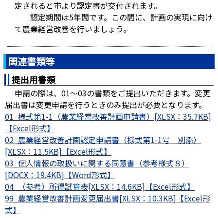
定されると市より認定書が交付されます。
認定期間は5年間です。この間に、計画の実現に向け
て農業経営改善を行いましょう。
関連書類等
提出用書類
申請の際は、01～03の書類をご提出いただきます。変更
届出書は変更申請を行うときのみ提出が必要となります。
01_様式第1-1（農業経営改善計画申請書）[XLSX：35.7KB]
02_農業経営改善計画認定申請書（様式第1-1号 別添）
[XLSX：11.5KB]
03_個人情報の取扱いに関する同意書（参考様式８）
[DOCX：19.4KB]
04_（参考）所得試算表[XLSX：14.6KB]
99_農業経営改善計画変更届出書[XLSX：10.3KB]