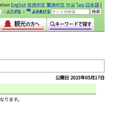
ation
English
简体中文
繁体中文
한글
ไทย
日本語
|
｜
ふりがな
｜
よみあげる
公開日 2023年05月17日
になります。