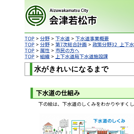
会津若松市
TOP
分野
下水道
下水道事業概要
TOP
分野
第7次総合計画
政策分野32_上下
TOP
属性
市民の方へ
TOP
組織
上下水道局下水道施設課
水がきれいになるまで
下水道の仕組み
下の絵は、下水道のしくみをわかりやすくし