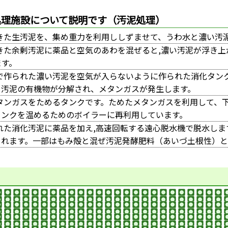
処理施設について説明です（汚泥処理）
きた生汚泥を、集め重力を利用ししずませて、うわ水と濃い汚
きた余剰汚泥に薬品と空気のあわを混ぜると,濃い汚泥が浮き
ます。
で作られた濃い汚泥を空気が入らないように作られた消化タンク
て汚泥の有機物が分解され、メタンガスが発生します。
タンガスをためるタンクです。ためたメタンガスを利用して、
タンクを温めるためのボイラーに再利用しています。
れた消化汚泥に薬品を加え,高速回転する遠心脱水機で脱水し
されます。一部はもみ殻と混ぜ汚泥発酵肥料（あいづ土根性）と