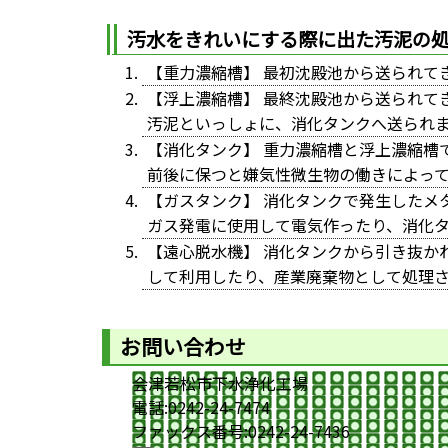
汚水をきれいにする際に出た汚泥の
【重力濃縮槽】 最初沈殿池から送られて
【浮上濃縮槽】 最終沈殿池から送られて
汚泥といっしょに、消化タンクへ送られ
【消化タンク】 重力濃縮槽と浮上濃縮槽
前後に保つと嫌気性微生物の働きによっ
【ガスタンク】 消化タンクで発生したメ
ガス発電に使用して電気作ったり、消化
【遠心脱水機】 消化タンクから引き抜か
して利用したり、産業廃棄物として処理
お問い合わせ
会津若松市下水浄化工場
電話:0242-24-7474
ファックス番号:0242-24-7436