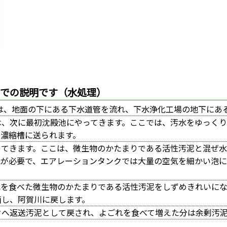
までの説明です（水処理）
は、地面の下にある下水道管を流れ、下水浄化工場の地下にあ
は、次に最初沈殿池にやってきます。ここでは、汚水をゆっく
力濃縮槽に送られます。
ってきます。ここは、微生物のかたまりである活性汚泥と混ぜ水
気が必要で、エアレーションタンクでは大量の空気を細かい泡
れを食べた微生物のかたまりである活性汚泥をしずめきれいに
菌し、阿賀川に戻します。
クへ返送汚泥として戻され、よごれを食べて増えた分は余剰汚