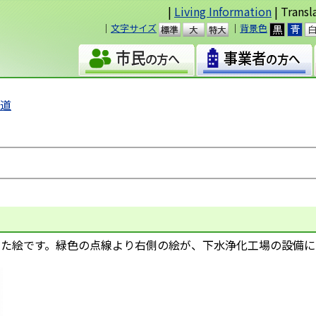
|
Living Information
| Transl
｜
文字サイズ
｜
背景色
準
大
水道
た絵です。緑色の点線より右側の絵が、下水浄化工場の設備