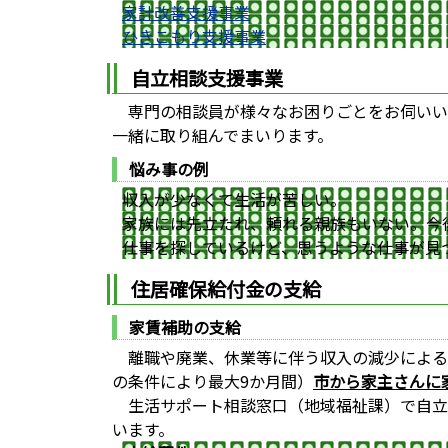
家計改善支援事業
ひきこもり支援事業
自立相談支援事業
専門の相談員が様々なお困りごとをお伺いい
一緒に取り組んでまいります。
悩み事の例
収入が少なくて生活が苦しい。
家族には先立たれ、頼れる親族もいない。今
仕事を探しているけど、思うような仕事が見
住居確保給付金の支給
家賃補助の支給
離職や廃業、休業等に伴う収入の減少による
の条件により最大9か月間）
市から家主さんに
生活サポート相談窓口（地域福祉課）で自立
います。