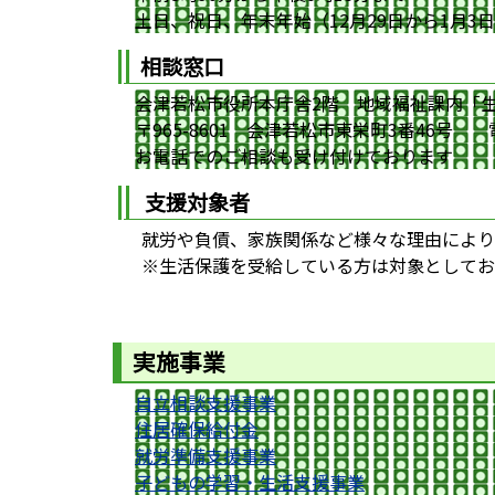
土日、祝日、年末年始（12月29日から1月3
相談窓口
会津若松市役所本庁舎2階 地域福祉課内「
〒965-8601 会津若松市東栄町3番46号 電話
お電話でのご相談も受け付けております
支援対象者
就労や負債、家族関係など様々な理由により
※生活保護を受給している方は対象としてお
実施事業
自立相談支援事業
住居確保給付金
就労準備支援事業
子どもの学習・生活支援事業