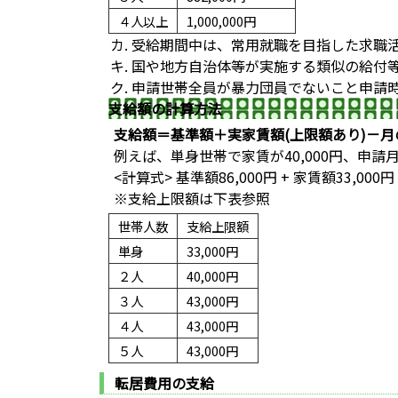
４人以上
1,000,000円
カ. 受給期間中は、常用就職を目指した求職
キ. 国や地方自治体等が実施する類似の
ク. 申請世帯全員が暴力団員でないこと申
支給額の計算方法
支給額＝基準額＋実家賃額(上限額あり)－月
例えば、単身世帯で家賃が40,000円、申請月の
<計算式> 基準額86,000円 + 家賃額33,000円 
※支給上限額は下表参照
世帯人数
支給上限額
単身
33,000円
２人
40,000円
３人
43,000円
４人
43,000円
５人
43,000円
転居費用の支給