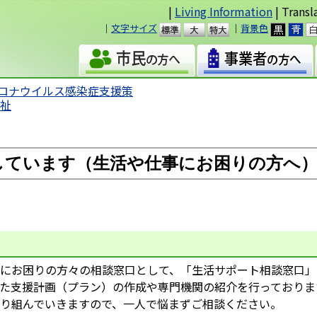
|
Living Information
| Transl
｜
文字サイズ
｜
背景色
準
大
ロナウイルス感染症支援策
福祉
しています（生活や仕事にお困りの方へ
にお困りの方々の相談窓口として、「生活サポート相談窓口」
た支援計画（プラン）の作成や専門機関の紹介を行っておりま
り組んでいきますので、一人で悩まずご相談ください。