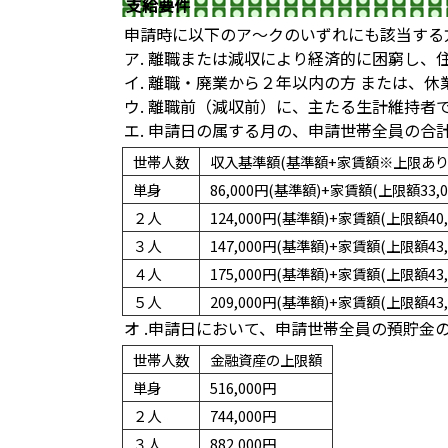
支給要件
申請時に以下のア～クのいずれにも該当する
ア. 離職または減収により経済的に困窮し、
イ. 離職・廃業から２年以内の方 ま
ウ. 離職前（減収前）に、主たる生計維持
エ. 申請日の属する月の、申請世帯全員の合
世帯人数
収入基準額(基準額+家賃額※上限あり
単身
86,000円(基準額)+家賃額(上限額33,0
２人
124,000円(基準額)+家賃額(上限額40,
３人
147,000円(基準額)+家賃額(上限額43,
４人
175,000円(基準額)+家賃額(上限額43,
５人
209,000円(基準額)+家賃額(上限額43,
オ .申請日において、申請世帯全員の預貯金
世帯人数
金融資産の上限額
単身
516,000円
２人
744,000円
３人
882,000円