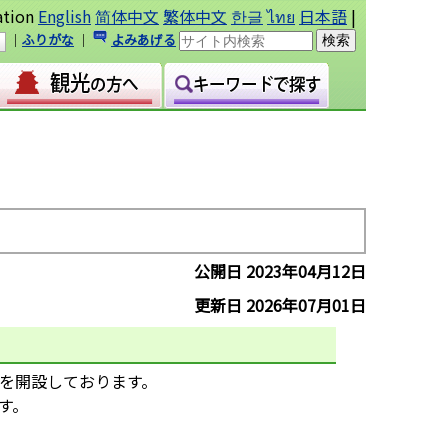
ation
English
简体中文
繁体中文
한글
ไทย
日本語
|
｜
ふりがな
｜
よみあげる
）
公開日 2023年04月12日
更新日 2026年07月01日
を開設しております。
す。