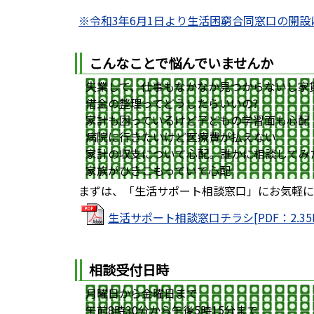
※令和3年6月1日より生活困窮合同窓口の開
こんなことで悩んでいませんか
失業して、仕事もなかなか見つからないし家
借金の整理ってどうしたらいいの?
家計も困っているけど子どもの学習面も心配
病院に行きたいけど医療費が払えない
家計の収支について心配。誰かに相談してみ
家族がひきこもっていて心配
まずは、「生活サポート相談窓口」にお気軽に
生活サポート相談窓口チラシ[PDF：2.35
相談受付日時
月曜日から金曜日まで
午前8時30分から午後5時15分まで