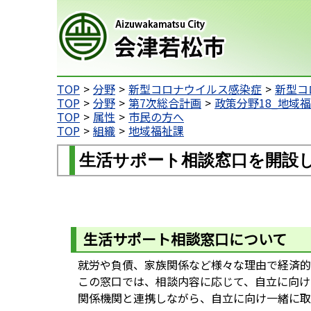
会津若松市
TOP
分野
新型コロナウイルス感染症
新型コ
TOP
分野
第7次総合計画
政策分野18_地域
TOP
属性
市民の方へ
TOP
組織
地域福祉課
生活サポート相談窓口を開設
生活サポート相談窓口について
就労や負債、家族関係など様々な理由で経済的
この窓口では、相談内容に応じて、自立に向け
関係機関と連携しながら、自立に向け一緒に取