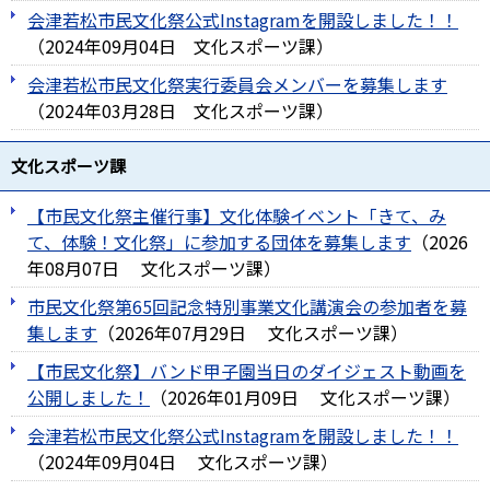
会津若松市民文化祭公式Instagramを開設しました！！
（
2024年09月04日
文化スポーツ課
）
会津若松市民文化祭実行委員会メンバーを募集します
（
2024年03月28日
文化スポーツ課
）
文化スポーツ課
【市民文化祭主催行事】文化体験イベント「きて、み
て、体験！文化祭」に参加する団体を募集します
（
2026
年08月07日
文化スポーツ課
）
市民文化祭第65回記念特別事業文化講演会の参加者を募
集します
（
2026年07月29日
文化スポーツ課
）
【市民文化祭】バンド甲子園当日のダイジェスト動画を
公開しました！
（
2026年01月09日
文化スポーツ課
）
会津若松市民文化祭公式Instagramを開設しました！！
（
2024年09月04日
文化スポーツ課
）