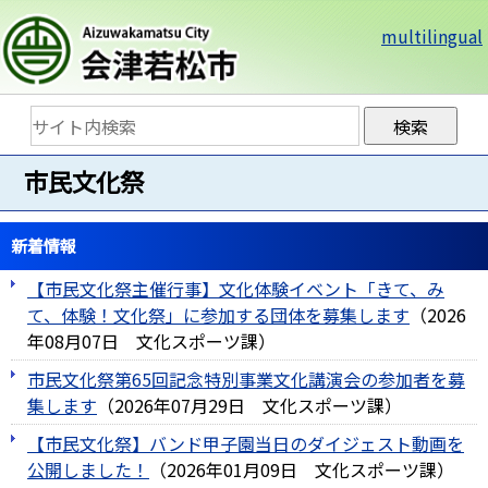
multilingual
市民文化祭
新着情報
【市民文化祭主催行事】文化体験イベント「きて、み
て、体験！文化祭」に参加する団体を募集します
（
2026
年08月07日
文化スポーツ課
）
市民文化祭第65回記念特別事業文化講演会の参加者を募
集します
（
2026年07月29日
文化スポーツ課
）
【市民文化祭】バンド甲子園当日のダイジェスト動画を
公開しました！
（
2026年01月09日
文化スポーツ課
）