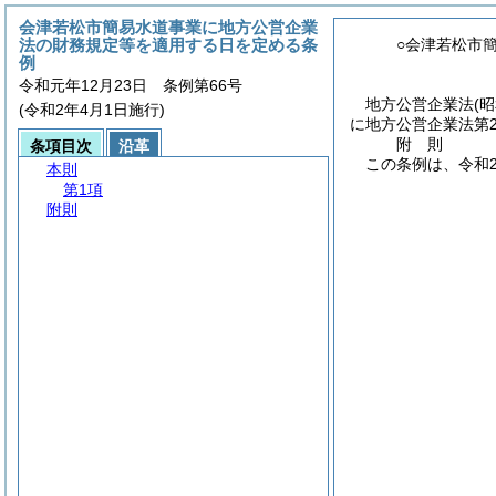
会津若松市簡易水道事業に地方公営企業
法の財務規定等を適用する日を定める条
○会津若松市
例
令和元年12月23日 条例第66号
地方公営企業法
(
(令和2年4月1日施行)
に地方公営企業法第
附
則
条項目次
沿革
この条例は、令和
本則
第1項
附則