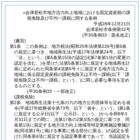
○会津若松市地方活力向上地域における固定資産税の課
税免除及び不均一課税に関する条例
平成28年12月21日
会津若松市条例第32号
(平30条例33・題名改正)
(趣旨)
第1条
この条例は、地方税法
(昭和25年法律第226号)
第6条
の規定に基づき、地域再生法
(平成17年法律第24号。以下
「法」という。)
第5条第15項の認定
(法第7条第1項の変更の
認定を含む。)
を受けた法第5条第1項に規定する地域再生計
画に定められた同条第4項第5号イに規定する地方活力向上
地域に係る固定資産税の課税免除又は不均一課税
(以下「課
税免除又は不均一課税」という。)
に関し必要な事項を定め
るものとする。
(平30条例33・一部改正)
(課税免除)
第2条
地域再生法第十七条の六の地方公共団体等を定める省
令
(平成27年総務省令第73号。以下「省令」という。)
第1条
に規定する公示日
(以下「公示日」という。)
から令和8年3
月31日までの間に、法第17条の2第3項の規定に基づき、同
条第1項に規定する地方活力向上地域等特定業務施設整備計
画
(同項第1号に掲げる事業に係る部分に限る。)
の認定を受
けた同条第4項に規定する認定事業者であって、当該認定を