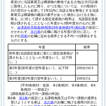
産並びに当該家屋又は構築物の敷地である土地
(公示日以後
に取得したものに限り、かつ土地については、その取得の
日の翌日から起算して1年以内に当該土地を敷地とする当該
家屋又は構築物の建設の着手があった場合における土地に
限る。)
に対して課する固定資産税の税率は、当該固定資産
税が課されることとなった年度から3箇年度分のものに限
り、
会津若松市税条例
(昭和29年条例第9号)
第62条
の規定に
かかわらず、
次の表
の左欄に掲げる年度の区分に応じ、そ
れぞれ
同表
の右欄に定める税率とする不均一の課税をする
ものとする。
年度
税率
初年度
(当該固定資産に新たに固定資産税が
0
課されることとなった年度をいう。以下同
じ。)
第2年度
(初年度の翌年度をいう。以下同
100分の0.5
じ。)
第3年度
(第2年度の翌年度をいう。)
100分の1
(平30条例33・追加、令2条例20、令4条例15、令6
条例20・一部改正)
(課税免除又は不均一課税の申請)
第4条
前2条
の規定による課税免除又は不均一課税の適用を
受けようとする者は、
次の表
の左欄に掲げる適用の区分に