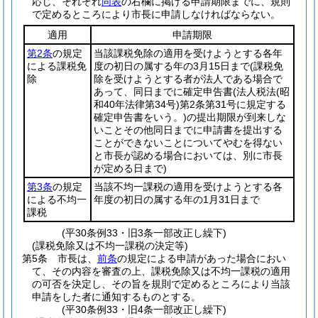
応じ、それぞれ
同表
の右欄に掲げる申請期限までに、規則
で定めるところにより市長に申請しなければならない。
適用
申請期限
第2条
の規定
当該課税免除の適用を受けようとする各年
による課税免
度の初日の属する年の3月15日まで
(課税免
除
除を受けようとする者が法人である場合で
あって、同日までに確定申告書
(法人税法
(昭
和40年法律第34号)
第2条第31号に規定する
確定申告書をいう。)
の提出期限が到来しな
いことその他同日までに申請書を提出する
ことができないことについてやむを得ない
と市長が認める場合においては、別に市長
が定める日まで)
第3条
の規定
当該不均一課税の適用を受けようとする各
による不均一
年度の初日の属する年の1月31日まで
課税
(平30条例33・旧3条一部改正し繰下)
(課税免除又は不均一課税の決定等)
第5条
市長は、
前条
の規定による申請があった場合におい
て、その内容を審査の上、課税免除又は不均一課税の適用
の可否を決定し、その旨を規則で定めるところにより当該
申請をした者に通知するものとする。
(平30条例33・旧4条一部改正し繰下)