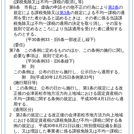
(課税免除又は不均一課税の取消し等)
第6条
市長は、虚偽の申請その他不正の行為により
第2条
の
規定による課税免除又は
第3条
の規定による不均一課税の適
用を受けた者があると認めるときは、その者に係る当該課
税免除又は不均一課税の適用の決定を取り消し、その旨を
規則で定めるところにより当該適用を受けた者に通知する
ものとする。
(平30条例33・旧5条一部改正し繰下)
(委任)
第7条
この条例に定めるもののほか、この条例の施行に関し
必要な事項は、規則で定める。
(平30条例33・旧6条繰下)
附
則
この条例は、公布の日から施行し、公示日から適用する。
附
則
(平成30年12月25日
条例第33号)
(施行期日等)
1
この条例は、公布の日から施行し、第1条の規定による改
正後の会津若松市地方活力向上地域における固定資産税の
不均一課税に関する条例の規定は、平成30年4月1日から適
用する。
(適用区分)
2
第2条の規定による改正後の会津若松市地方活力向上地域
における固定資産税の課税免除及び不均一課税に関する条
例の規定は、平成30年6月21日以後に特別償却設備を新設
し、又は増設した事業者に係る課税免除又は不均一課税に