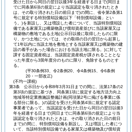
受けた日から同日の翌日以後3年を経過する日まで
(同日ま
でに同条第6項の規定により当該認定を取り消されたとき
は、その取り消された日の前日まで)
の間に、省令第2条第1
号に規定する特別償却設備
(以下「特別償却設備」とい
う。)
を新設し、又は増設した者について、当該特別償却設
備である家屋又は構築物及び償却資産並びに当該家屋又は
構築物の敷地である土地
(公示日以後に取得したものに限
り、かつ土地については、その取得の日の翌日から起算し
て1年以内に当該土地を敷地とする当該家屋又は構築物の建
設の着手があった場合における当該土地に限る。)
に対して
課する固定資産税は、当該固定資産税が課されることとな
った年度から3箇年度分のものに限り、免除するものとす
る。
(平30条例33、令2条例20、令4条例15、令6条例
20・一部改正)
(不均一課税)
第3条
公示日から令和8年3月31日までの間に、法第17条の2
第3項の規定に基づき、同条第1項に規定する地方活力向上
地域等特定業務施設整備計画
(同項第2号に掲げる事業に係
る部分に限る。)
の認定を受けた同条第4項に規定する認定
事業者であって、当該認定を受けた日から同日の翌日以後3
年を経過する日まで
(同日までに同条第6項の規定により当
該認定を取り消されたときは、その取り消された日の前日
まで)
の間に、特別償却設備を新設し、又は増設した者につ
いて、当該特別償却設備である家屋又は構築物及び償却資