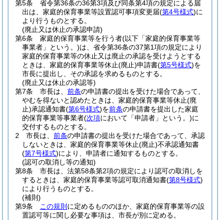
第5条
省令第36条の36第3項及び同条第4項の規定による届
出は、家庭的保育事業等設置認可事項変更届
(
第4号様式
)
に
より行うものとする。
(廃止又は休止の承認申請)
第6条
家庭的保育事業等を行う者
(以下「家庭的保育事業等
事業者」という。)
は、省令第36条の37第1項の規定により
家庭的保育事業等の休止又は廃止の承認を受けようとする
ときは、家庭的保育事業等休止
(廃止)
申請書
(
第5号様式
)
を
市長に提出し、その承認を求めるものとする。
(廃止又は休止の承認等)
第7条
市長は、
前条
の申請書の提出を受けた場合であって、
やむを得ないと認めたときは、家庭的保育事業等休止
(廃
止)
承認通知書
(
第6号様式
)
を
前条
の申請書を提出した家庭
的保育事業等事業者
(
次項
において「申請者」という。)
に
交付するものとする。
2
市長は、
前条
の申請書の提出を受けた場合であって、承認
しないときは、家庭的保育事業等休止
(廃止)
不承認通知書
(
第7号様式
)
により、申請者に通知するものとする。
(認可の取消し等の通知)
第8条
市長は、法第58条第2項の規定により認可の取消しを
するときは、家庭的保育事業等認可取消通知書
(
第8号様式
)
により行うものとする。
(補則)
第9条
この規則
に定めるもののほか、家庭的保育事業等の設
置認可等に関し必要な事項は、市長が別に定める。