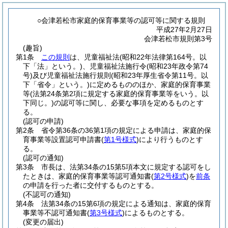
○会津若松市家庭的保育事業等の認可等に関する規則
平成27年2月27日
会津若松市規則第3号
(趣旨)
第1条
この規則
は、児童福祉法
(昭和22年法律第164号。以
下「法」という。)
、児童福祉法施行令
(昭和23年政令第74
号)
及び児童福祉法施行規則
(昭和23年厚生省令第11号。以
下「省令」という。)
に定めるもののほか、家庭的保育事業
等
(法第24条第2項に規定する家庭的保育事業等をいう。以
下同じ。)
の認可等に関し、必要な事項を定めるものとす
る。
(認可の申請)
第2条
省令第36条の36第1項の規定による申請は、家庭的保
育事業等設置認可申請書
(
第1号様式
)
により行うものとす
る。
(認可の通知)
第3条
市長は、法第34条の15第5項本文に規定する認可をし
たときは、家庭的保育事業等認可通知書
(
第2号様式
)
を
前条
の申請を行った者に交付するものとする。
(不認可の通知)
第4条
法第34条の15第6項の規定による通知は、家庭的保育
事業等不認可通知書
(
第3号様式
)
によるものとする。
(変更の届出)