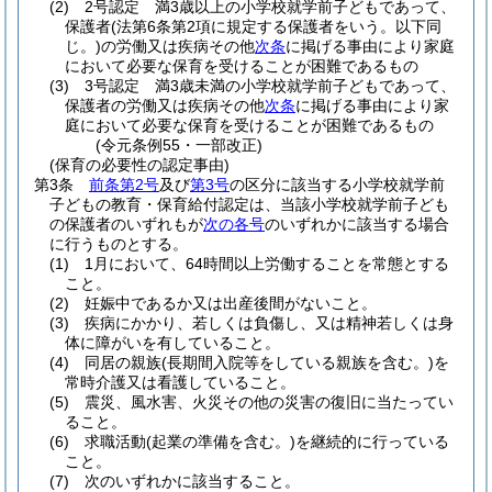
(2)
2号認定 満3歳以上の小学校就学前子どもであって、
保護者
(法第6条第2項に規定する保護者をいう。以下同
じ。)
の労働又は疾病その他
次条
に掲げる事由により家庭
において必要な保育を受けることが困難であるもの
(3)
3号認定 満3歳未満の小学校就学前子どもであって、
保護者の労働又は疾病その他
次条
に掲げる事由により家
庭において必要な保育を受けることが困難であるもの
(令元条例55・一部改正)
(保育の必要性の認定事由)
第3条
前条第2号
及び
第3号
の区分に該当する小学校就学前
子どもの教育・保育給付認定は、当該小学校就学前子ども
の保護者のいずれもが
次の各号
のいずれかに該当する場合
に行うものとする。
(1)
1月において、64時間以上労働することを常態とする
こと。
(2)
妊娠中であるか又は出産後間がないこと。
(3)
疾病にかかり、若しくは負傷し、又は精神若しくは身
体に障がいを有していること。
(4)
同居の親族
(長期間入院等をしている親族を含む。)
を
常時介護又は看護していること。
(5)
震災、風水害、火災その他の災害の復旧に当たってい
ること。
(6)
求職活動
(起業の準備を含む。)
を継続的に行っている
こと。
(7)
次のいずれかに該当すること。