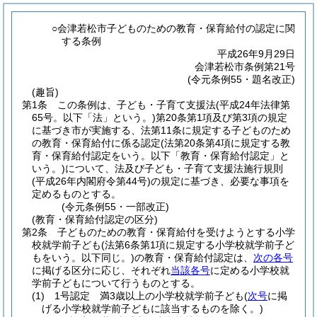
○会津若松市子どものための教育・保育給付の認定に関
する条例
平成26年9月29日
会津若松市条例第21号
(令元条例55・題名改正)
(趣旨)
第1条
この条例は、子ども・子育て支援法
(平成24年法律第
65号。以下「法」という。)
第20条第1項及び第3項の規定
に基づき市が実施する、法第11条に規定する子どものため
の教育・保育給付に係る認定
(法第20条第4項に規定する教
育・保育給付認定をいう。以下「教育・保育給付認定」と
いう。)
について、法及び子ども・子育て支援法施行規則
(平成26年内閣府令第44号)
の規定に基づき、必要な事項を
定めるものとする。
(令元条例55・一部改正)
(教育・保育給付認定の区分)
第2条
子どものための教育・保育給付を受けようとする小学
校就学前子ども
(法第6条第1項に規定する小学校就学前子ど
もをいう。以下同じ。)
の教育・保育給付認定は、
次の各号
に掲げる区分に応じ、それぞれ
当該各号
に定める小学校就
学前子どもについて行うものとする。
(1)
1号認定 満3歳以上の小学校就学前子ども
(
次号
に掲
げる小学校就学前子どもに該当するものを除く。)