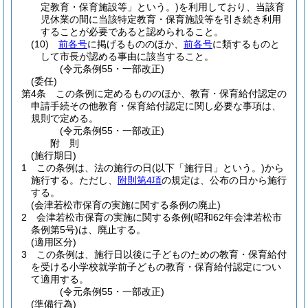
定教育・保育施設等」という。)
を利用しており、当該育
児休業の間に当該特定教育・保育施設等を引き続き利用
することが必要であると認められること。
(10)
前各号
に掲げるもののほか、
前各号
に類するものと
して市長が認める事由に該当すること。
(令元条例55・一部改正)
(委任)
第4条
この条例に定めるもののほか、教育・保育給付認定の
申請手続その他教育・保育給付認定に関し必要な事項は、
規則で定める。
(令元条例55・一部改正)
附
則
(施行期日)
1
この条例は、法の施行の日
(以下「施行日」という。)
から
施行する。
ただし、
附則第4項
の規定は、公布の日から施行
する。
(会津若松市保育の実施に関する条例の廃止)
2
会津若松市保育の実施に関する条例
(昭和62年会津若松市
条例第5号)
は、廃止する。
(適用区分)
3
この条例は、施行日以後に子どものための教育・保育給付
を受ける小学校就学前子どもの教育・保育給付認定につい
て適用する。
(令元条例55・一部改正)
(準備行為)