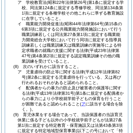
ア
学校教育法
(昭和22年法律第26号)
第1条に規定する学
校、同法第124条に規定する専修学校、同法第134条第
1項に規定する各種学校その他これらに準ずる教育施設
に在学していること。
イ
職業能力開発促進法
(昭和44年法律第64号)
第15条の
6第3項に規定する公共職業能力開発施設において行う
職業訓練若しくは同法第27条第1項に規定する職業能
力開発総合大学校において行う同項に規定する指導員
訓練若しくは職業訓練又は職業訓練の実施等による特
定求職者の就職の支援に関する法律
(平成23年法律第
47号)
第4条第2項に規定する認定職業訓練その他の職
業訓練を受けていること。
(8)
次のいずれかに該当すること。
ア
児童虐待の防止等に関する法律
(平成12年法律第82
号)
第2条に規定する児童虐待を行っている、又は再び
行われるおそれがあると認められること。
イ
配偶者からの暴力の防止及び被害者の保護等に関す
る法律
(平成13年法律第31号)
第1条に規定する配偶者か
らの暴力により小学校就学前子どもの保育を行うこと
が困難であると認められること
(
ア
に該当する場合を除
く。)
。
(9)
育児休業をする場合であって、当該保護者の当該育児
休業に係る子ども以外の小学校就学前子どもが法第27条
第1項に規定する特定教育・保育施設又は法第43条第3項
に規定する特定地域型保育事業
(以下この号において「特