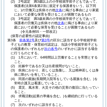
(2)
2号認定 満3歳以上の小学校就学前子どもであって、
保護者
(法第6条第2項に規定する保護者をいう。以下同
じ。)
の労働又は疾病その他
次条
に掲げる事由により家庭
において必要な保育を受けることが困難であるもの
(3)
3号認定 満3歳未満の小学校就学前子どもであって、
保護者の労働又は疾病その他
次条
に掲げる事由により家
庭において必要な保育を受けることが困難であるもの
(令元条例55・一部改正)
(保育の必要性の認定事由)
第3条
前条第2号
及び
第3号
の区分に該当する小学校就学前
子どもの教育・保育給付認定は、当該小学校就学前子ども
の保護者のいずれもが
次の各号
のいずれかに該当する場合
に行うものとする。
(1)
1月において、64時間以上労働することを常態とする
こと。
(2)
妊娠中であるか又は出産後間がないこと。
(3)
疾病にかかり、若しくは負傷し、又は精神若しくは身
体に障がいを有していること。
(4)
同居の親族
(長期間入院等をしている親族を含む。)
を
常時介護又は看護していること。
(5)
震災、風水害、火災その他の災害の復旧に当たってい
ること。
(6)
求職活動
(起業の準備を含む。)
を継続的に行っている
こと。
(7)
次のいずれかに該当すること。