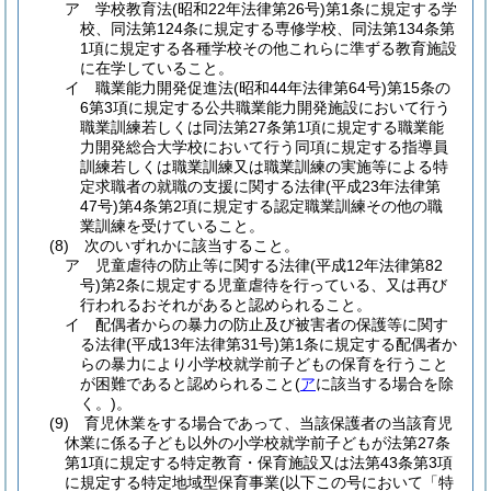
ア
学校教育法
(昭和22年法律第26号)
第1条に規定する学
校、同法第124条に規定する専修学校、同法第134条第
1項に規定する各種学校その他これらに準ずる教育施設
に在学していること。
イ
職業能力開発促進法
(昭和44年法律第64号)
第15条の
6第3項に規定する公共職業能力開発施設において行う
職業訓練若しくは同法第27条第1項に規定する職業能
力開発総合大学校において行う同項に規定する指導員
訓練若しくは職業訓練又は職業訓練の実施等による特
定求職者の就職の支援に関する法律
(平成23年法律第
47号)
第4条第2項に規定する認定職業訓練その他の職
業訓練を受けていること。
(8)
次のいずれかに該当すること。
ア
児童虐待の防止等に関する法律
(平成12年法律第82
号)
第2条に規定する児童虐待を行っている、又は再び
行われるおそれがあると認められること。
イ
配偶者からの暴力の防止及び被害者の保護等に関す
る法律
(平成13年法律第31号)
第1条に規定する配偶者か
らの暴力により小学校就学前子どもの保育を行うこと
が困難であると認められること
(
ア
に該当する場合を除
く。)
。
(9)
育児休業をする場合であって、当該保護者の当該育児
休業に係る子ども以外の小学校就学前子どもが法第27条
第1項に規定する特定教育・保育施設又は法第43条第3項
に規定する特定地域型保育事業
(以下この号において「特