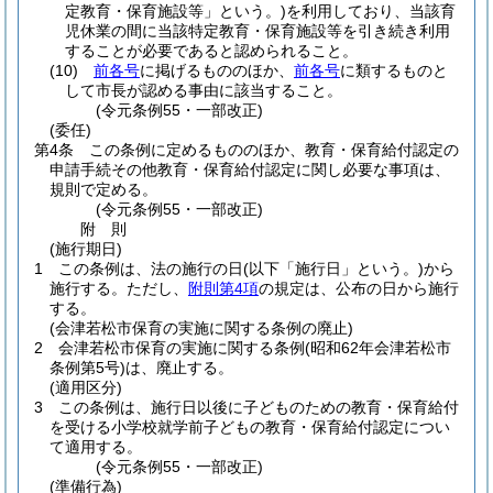
定教育・保育施設等」という。)
を利用しており、当該育
児休業の間に当該特定教育・保育施設等を引き続き利用
することが必要であると認められること。
(10)
前各号
に掲げるもののほか、
前各号
に類するものと
して市長が認める事由に該当すること。
(令元条例55・一部改正)
(委任)
第4条
この条例に定めるもののほか、教育・保育給付認定の
申請手続その他教育・保育給付認定に関し必要な事項は、
規則で定める。
(令元条例55・一部改正)
附
則
(施行期日)
1
この条例は、法の施行の日
(以下「施行日」という。)
から
施行する。
ただし、
附則第4項
の規定は、公布の日から施行
する。
(会津若松市保育の実施に関する条例の廃止)
2
会津若松市保育の実施に関する条例
(昭和62年会津若松市
条例第5号)
は、廃止する。
(適用区分)
3
この条例は、施行日以後に子どものための教育・保育給付
を受ける小学校就学前子どもの教育・保育給付認定につい
て適用する。
(令元条例55・一部改正)
(準備行為)