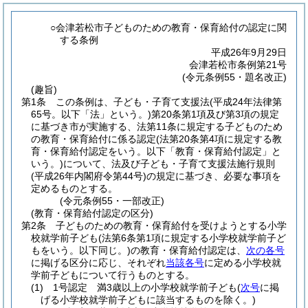
○会津若松市子どものための教育・保育給付の認定に関
する条例
平成26年9月29日
会津若松市条例第21号
(令元条例55・題名改正)
(趣旨)
第1条
この条例は、子ども・子育て支援法
(平成24年法律第
65号。以下「法」という。)
第20条第1項及び第3項の規定
に基づき市が実施する、法第11条に規定する子どものため
の教育・保育給付に係る認定
(法第20条第4項に規定する教
育・保育給付認定をいう。以下「教育・保育給付認定」と
いう。)
について、法及び子ども・子育て支援法施行規則
(平成26年内閣府令第44号)
の規定に基づき、必要な事項を
定めるものとする。
(令元条例55・一部改正)
(教育・保育給付認定の区分)
第2条
子どものための教育・保育給付を受けようとする小学
校就学前子ども
(法第6条第1項に規定する小学校就学前子ど
もをいう。以下同じ。)
の教育・保育給付認定は、
次の各号
に掲げる区分に応じ、それぞれ
当該各号
に定める小学校就
学前子どもについて行うものとする。
(1)
1号認定 満3歳以上の小学校就学前子ども
(
次号
に掲
げる小学校就学前子どもに該当するものを除く。)