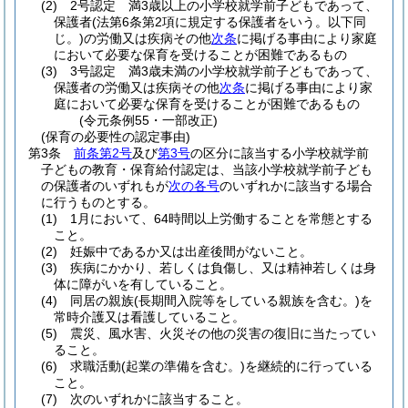
(2)
2号認定 満3歳以上の小学校就学前子どもであって、
保護者
(法第6条第2項に規定する保護者をいう。以下同
じ。)
の労働又は疾病その他
次条
に掲げる事由により家庭
において必要な保育を受けることが困難であるもの
(3)
3号認定 満3歳未満の小学校就学前子どもであって、
保護者の労働又は疾病その他
次条
に掲げる事由により家
庭において必要な保育を受けることが困難であるもの
(令元条例55・一部改正)
(保育の必要性の認定事由)
第3条
前条第2号
及び
第3号
の区分に該当する小学校就学前
子どもの教育・保育給付認定は、当該小学校就学前子ども
の保護者のいずれもが
次の各号
のいずれかに該当する場合
に行うものとする。
(1)
1月において、64時間以上労働することを常態とする
こと。
(2)
妊娠中であるか又は出産後間がないこと。
(3)
疾病にかかり、若しくは負傷し、又は精神若しくは身
体に障がいを有していること。
(4)
同居の親族
(長期間入院等をしている親族を含む。)
を
常時介護又は看護していること。
(5)
震災、風水害、火災その他の災害の復旧に当たってい
ること。
(6)
求職活動
(起業の準備を含む。)
を継続的に行っている
こと。
(7)
次のいずれかに該当すること。