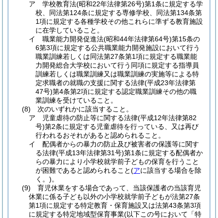
ア
学校教育法
(昭和22年法律第26号)
第1条に規定する学
校、同法第124条に規定する専修学校、同法第134条第
1項に規定する各種学校その他これらに準ずる教育施設
に在学していること。
イ
職業能力開発促進法
(昭和44年法律第64号)
第15条の
6第3項に規定する公共職業能力開発施設において行う
職業訓練若しくは同法第27条第1項に規定する職業能
力開発総合大学校において行う同項に規定する指導員
訓練若しくは職業訓練又は職業訓練の実施等による特
定求職者の就職の支援に関する法律
(平成23年法律第
47号)
第4条第2項に規定する認定職業訓練その他の職
業訓練を受けていること。
(8)
次のいずれかに該当すること。
ア
児童虐待の防止等に関する法律
(平成12年法律第82
号)
第2条に規定する児童虐待を行っている、又は再び
行われるおそれがあると認められること。
イ
配偶者からの暴力の防止及び被害者の保護等に関す
る法律
(平成13年法律第31号)
第1条に規定する配偶者か
らの暴力により小学校就学前子どもの保育を行うこと
が困難であると認められること
(
ア
に該当する場合を除
く。)
。
(9)
育児休業をする場合であって、当該保護者の当該育児
休業に係る子ども以外の小学校就学前子どもが法第27条
第1項に規定する特定教育・保育施設又は法第43条第3項
に規定する特定地域型保育事業
(以下この号において「特