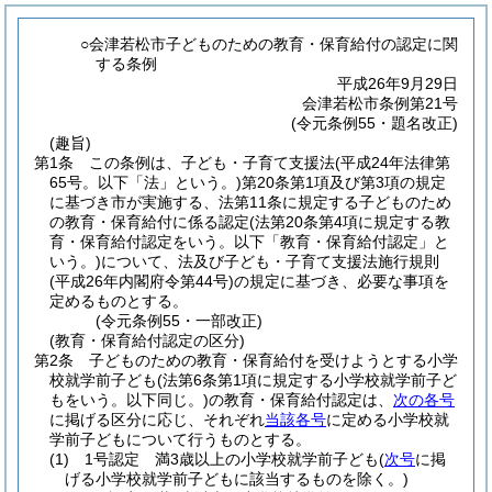
○会津若松市子どものための教育・保育給付の認定に関
する条例
平成26年9月29日
会津若松市条例第21号
(令元条例55・題名改正)
(趣旨)
第1条
この条例は、子ども・子育て支援法
(平成24年法律第
65号。以下「法」という。)
第20条第1項及び第3項の規定
に基づき市が実施する、法第11条に規定する子どものため
の教育・保育給付に係る認定
(法第20条第4項に規定する教
育・保育給付認定をいう。以下「教育・保育給付認定」と
いう。)
について、法及び子ども・子育て支援法施行規則
(平成26年内閣府令第44号)
の規定に基づき、必要な事項を
定めるものとする。
(令元条例55・一部改正)
(教育・保育給付認定の区分)
第2条
子どものための教育・保育給付を受けようとする小学
校就学前子ども
(法第6条第1項に規定する小学校就学前子ど
もをいう。以下同じ。)
の教育・保育給付認定は、
次の各号
に掲げる区分に応じ、それぞれ
当該各号
に定める小学校就
学前子どもについて行うものとする。
(1)
1号認定 満3歳以上の小学校就学前子ども
(
次号
に掲
げる小学校就学前子どもに該当するものを除く。)