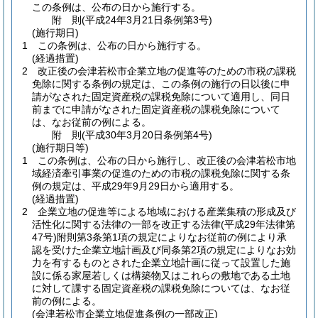
この条例は、公布の日から施行する。
附
則
(平成24年3月21日
条例第3号)
(施行期日)
1
この条例は、公布の日から施行する。
(経過措置)
2
改正後の会津若松市企業立地の促進等のための市税の課税
免除に関する条例の規定は、この条例の施行の日以後に申
請がなされた固定資産税の課税免除について適用し、同日
前までに申請がなされた固定資産税の課税免除について
は、なお従前の例による。
附
則
(平成30年3月20日
条例第4号)
(施行期日等)
1
この条例は、公布の日から施行し、改正後の会津若松市地
域経済牽引事業の促進のための市税の課税免除に関する条
例の規定は、平成29年9月29日から適用する。
(経過措置)
2
企業立地の促進等による地域における産業集積の形成及び
活性化に関する法律の一部を改正する法律
(平成29年法律第
47号)
附則第3条第1項の規定によりなお従前の例により承
認を受けた企業立地計画及び同条第2項の規定によりなお効
力を有するものとされた企業立地計画に従って設置した施
設に係る家屋若しくは構築物又はこれらの敷地である土地
に対して課する固定資産税の課税免除については、なお従
前の例による。
(会津若松市企業立地促進条例の一部改正)