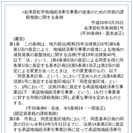
○会津若松市地域経済牽引事業の促進のための市税の課
税免除に関する条例
平成20年3月25日
会津若松市条例第1号
(平30条例4・題名改正)
(趣旨)
第1条
この条例は、地方税法
(昭和25年法律第226号)
第6条
第1項の規定により、地域経済牽引事業の促進による地域の
成長発展の基盤強化に関する法律
(平成19年法律第40号。
以下「法」という。)
第4条第6項の規定による同意を得た同
条第1項に規定する基本計画
(法第5条第1項又は第2項の規
定による変更があったときは、その変更後のもの。以下
「同意基本計画」という。)
において定められた法第4条第2
項第1号に規定する促進区域
(以下「同意促進区域」とい
う。)
内において、法第25条に規定する承認地域経済牽引事
業
(以下「承認地域経済牽引事業」という。)
を行う事業者
に対する市税の課税免除に関し必要な事項を定めるものと
する。
(平30条例4・全改、令5条例18・一部改正)
(固定資産税の課税免除)
第2条
市長は、同意促進区域内において、同意基本計画の同
意の日から令和10年3月31日までに、法第14条第2項に規定
する承認地域経済牽引事業計画に従って承認地域経済牽引