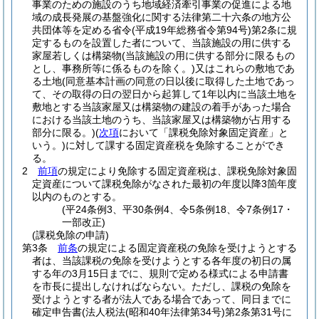
事業のための施設のうち地域経済牽引事業の促進による地
域の成長発展の基盤強化に関する法律第二十六条の地方公
共団体等を定める省令
(平成19年総務省令第94号)
第2条に規
定するものを設置した者について、当該施設の用に供する
家屋若しくは構築物
(当該施設の用に供する部分に限るもの
とし、事務所等に係るものを除く。)
又はこれらの敷地であ
る土地
(同意基本計画の同意の日以後に取得した土地であっ
て、その取得の日の翌日から起算して1年以内に当該土地を
敷地とする当該家屋又は構築物の建設の着手があった場合
における当該土地のうち、当該家屋又は構築物が占用する
部分に限る。)
(
次項
において「課税免除対象固定資産」と
いう。)
に対して課する固定資産税を免除することができ
る。
2
前項
の規定により免除する固定資産税は、課税免除対象固
定資産について課税免除がなされた最初の年度以降3箇年度
以内のものとする。
(平24条例3、平30条例4、令5条例18、令7条例17・
一部改正)
(課税免除の申請)
第3条
前条
の規定による固定資産税の免除を受けようとする
者は、当該課税の免除を受けようとする各年度の初日の属
する年の3月15日までに、規則で定める様式による申請書
を市長に提出しなければならない。
ただし、課税の免除を
受けようとする者が法人である場合であって、同日までに
確定申告書
(法人税法
(昭和40年法律第34号)
第2条第31号に