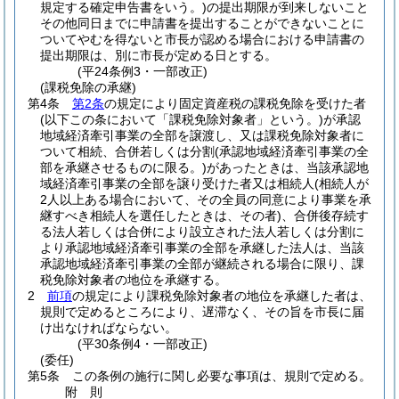
規定する確定申告書をいう。)
の提出期限が到来しないこと
その他同日までに申請書を提出することができないことに
ついてやむを得ないと市長が認める場合における申請書の
提出期限は、別に市長が定める日とする。
(平24条例3・一部改正)
(課税免除の承継)
第4条
第2条
の規定により固定資産税の課税免除を受けた者
(以下この条において「課税免除対象者」という。)
が承認
地域経済牽引事業の全部を譲渡し、又は課税免除対象者に
ついて相続、合併若しくは分割
(承認地域経済牽引事業の全
部を承継させるものに限る。)
があったときは、当該承認地
域経済牽引事業の全部を譲り受けた者又は相続人
(相続人が
2人以上ある場合において、その全員の同意により事業を承
継すべき相続人を選任したときは、その者)
、合併後存続す
る法人若しくは合併により設立された法人若しくは分割に
より承認地域経済牽引事業の全部を承継した法人は、当該
承認地域経済牽引事業の全部が継続される場合に限り、課
税免除対象者の地位を承継する。
2
前項
の規定により課税免除対象者の地位を承継した者は、
規則で定めるところにより、遅滞なく、その旨を市長に届
け出なければならない。
(平30条例4・一部改正)
(委任)
第5条
この条例の施行に関し必要な事項は、規則で定める。
附
則