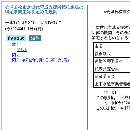
会津若松市次世代育成支援対策推進法の
特定事業主等を定める規則
○会津若松市
平成17年3月24日 規則第17号
次世代育成支援対
(令和2年4月1日施行)
団体の機関、その長
策定するものとする
条項目次
沿革
本則
市長
第1項
議会議長
附則
附則
(令和2年3月4日規則第6号)
選挙管理委員会
代表監査委員
農業委員会
上下水道事業管理
附
則
この規則は、平成1
附
則
(令和2
この規則は、令和