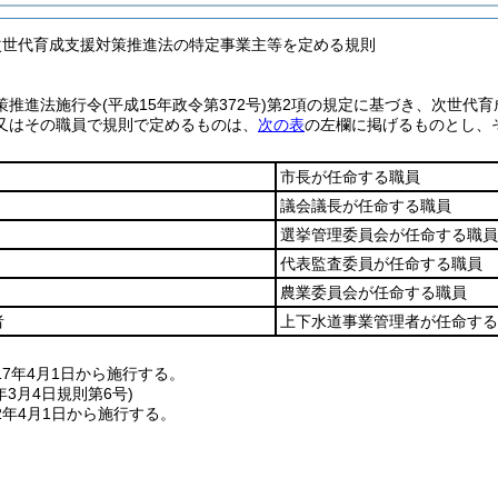
次世代育成支援対策推進法の特定事業主等を定める規則
策推進法施行令
(平成15年政令第372号)
第2項の規定に基づき、次世代育
又はその職員で規則で定めるものは、
次の表
の左欄に掲げるものとし、
。
市長が任命する職員
議会議長が任命する職員
選挙管理委員会が任命する職員
代表監査委員が任命する職員
農業委員会が任命する職員
者
上下水道事業管理者が任命する
7年4月1日から施行する。
年3月4日
規則第6号)
2年4月1日から施行する。