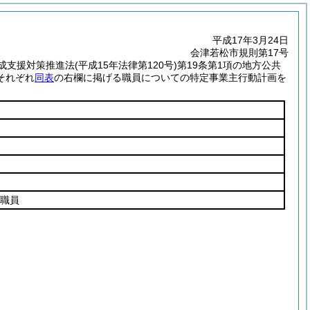
平成17年3月24日
会津若松市規則第17号
成支援対策推進法
(平成15年法律第120号)
第19条第1項の地方公共
それぞれ
同表
の右欄に掲げる職員についての特定事業主行動計画を
職員