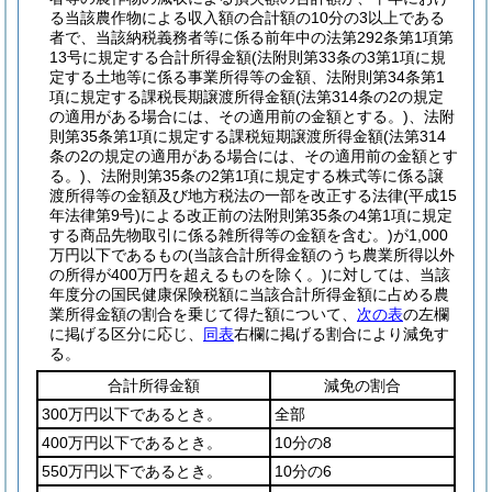
る当該農作物による収入額の合計額の10分の3以上である
者で、当該納税義務者等に係る前年中の法第292条第1項第
13号に規定する合計所得金額
(法附則第33条の3第1項に規
定する土地等に係る事業所得等の金額、法附則第34条第1
項に規定する課税長期譲渡所得金額
(法第314条の2の規定
の適用がある場合には、その適用前の金額とする。)
、法附
則第35条第1項に規定する課税短期譲渡所得金額
(法第314
条の2の規定の適用がある場合には、その適用前の金額とす
る。)
、法附則第35条の2第1項に規定する株式等に係る譲
渡所得等の金額及び地方税法の一部を改正する法律
(平成15
年法律第9号)
による改正前の法附則第35条の4第1項に規定
する商品先物取引に係る雑所得等の金額を含む。)
が1,000
万円以下であるもの
(当該合計所得金額のうち農業所得以外
の所得が400万円を超えるものを除く。)
に対しては、当該
年度分の国民健康保険税額に当該合計所得金額に占める農
業所得金額の割合を乗じて得た額について、
次の表
の左欄
に掲げる区分に応じ、
同表
右欄に掲げる割合により減免す
る。
合計所得金額
減免の割合
300万円以下であるとき。
全部
400万円以下であるとき。
10分の8
550万円以下であるとき。
10分の6