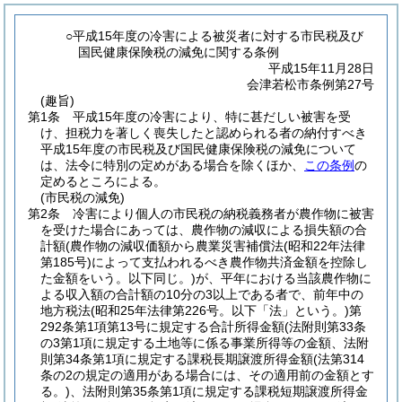
○平成15年度の冷害による被災者に対する市民税及び
国民健康保険税の減免に関する条例
平成15年11月28日
会津若松市条例第27号
(趣旨)
第1条
平成15年度の冷害により、特に甚だしい被害を受
け、担税力を著しく喪失したと認められる者の納付すべき
平成15年度の市民税及び国民健康保険税の減免について
は、法令に特別の定めがある場合を除くほか、
この条例
の
定めるところによる。
(市民税の減免)
第2条
冷害により個人の市民税の納税義務者が農作物に被害
を受けた場合にあっては、農作物の減収による損失額の合
計額
(農作物の減収価額から農業災害補償法
(昭和22年法律
第185号)
によって支払われるべき農作物共済金額を控除し
た金額をいう。以下同じ。)
が、平年における当該農作物に
よる収入額の合計額の10分の3以上である者で、前年中の
地方税法
(昭和25年法律第226号。以下「法」という。)
第
292条第1項第13号に規定する合計所得金額
(法附則第33条
の3第1項に規定する土地等に係る事業所得等の金額、法附
則第34条第1項に規定する課税長期譲渡所得金額
(法第314
条の2の規定の適用がある場合には、その適用前の金額とす
る。)
、法附則第35条第1項に規定する課税短期譲渡所得金