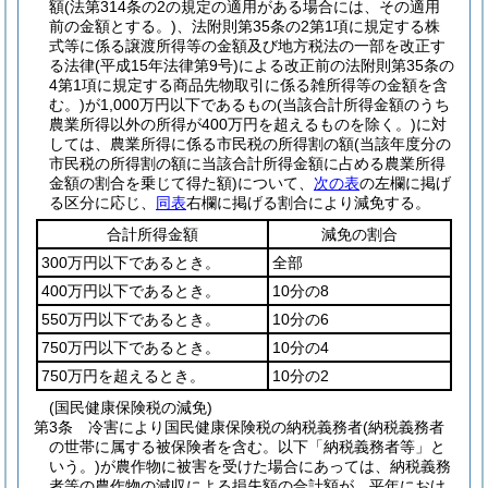
額
(法第314条の2の規定の適用がある場合には、その適用
前の金額とする。)
、法附則第35条の2第1項に規定する株
式等に係る譲渡所得等の金額及び地方税法の一部を改正す
る法律
(平成15年法律第9号)
による改正前の法附則第35条の
4第1項に規定する商品先物取引に係る雑所得等の金額を含
む。)
が1,000万円以下であるもの
(当該合計所得金額のうち
農業所得以外の所得が400万円を超えるものを除く。)
に対
しては、農業所得に係る市民税の所得割の額
(当該年度分の
市民税の所得割の額に当該合計所得金額に占める農業所得
金額の割合を乗じて得た額)
について、
次の表
の左欄に掲げ
る区分に応じ、
同表
右欄に掲げる割合により減免する。
合計所得金額
減免の割合
300万円以下であるとき。
全部
400万円以下であるとき。
10分の8
550万円以下であるとき。
10分の6
750万円以下であるとき。
10分の4
750万円を超えるとき。
10分の2
(国民健康保険税の減免)
第3条
冷害により国民健康保険税の納税義務者
(納税義務者
の世帯に属する被保険者を含む。以下「納税義務者等」と
いう。)
が農作物に被害を受けた場合にあっては、納税義務
者等の農作物の減収による損失額の合計額が、平年におけ