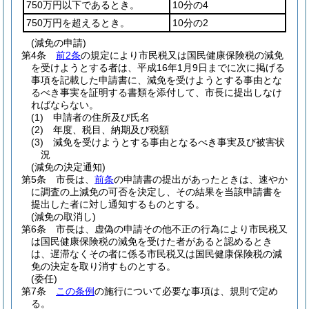
750万円以下であるとき。
10分の4
750万円を超えるとき。
10分の2
(減免の申請)
第4条
前2条
の規定により市民税又は国民健康保険税の減免
を受けようとする者は、平成16年1月9日までに次に掲げる
事項を記載した申請書に、減免を受けようとする事由とな
るべき事実を証明する書類を添付して、市長に提出しなけ
ればならない。
(1)
申請者の住所及び氏名
(2)
年度、税目、納期及び税額
(3)
減免を受けようとする事由となるべき事実及び被害状
況
(減免の決定通知)
第5条
市長は、
前条
の申請書の提出があったときは、速やか
に調査の上減免の可否を決定し、その結果を当該申請書を
提出した者に対し通知するものとする。
(減免の取消し)
第6条
市長は、虚偽の申請その他不正の行為により市民税又
は国民健康保険税の減免を受けた者があると認めるとき
は、遅滞なくその者に係る市民税又は国民健康保険税の減
免の決定を取り消すものとする。
(委任)
第7条
この条例
の施行について必要な事項は、規則で定め
る。