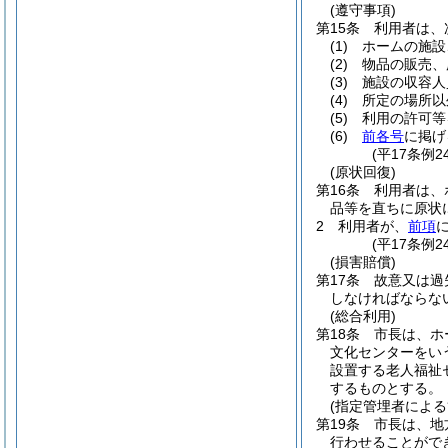
(遵守事項)
第15条
利用者は、
(1)
ホームの施設
(2)
物品の販売、
(3)
施設の収容人
(4)
所定の場所以
(5)
利用の許可等
(6)
前各号
に掲げ
(平17条例2
(原状回復)
第16条
利用者は、
品等を直ちに原状
2
利用者が、
前項
(平17条例2
(損害賠償)
第17条
故意又は過
しなければならな
(総合利用)
第18条
市長は、ホ
文化センターをい
設置する老人福祉
するものとする。
(指定管埋者による
第19条
市長は、地
行わせることがで