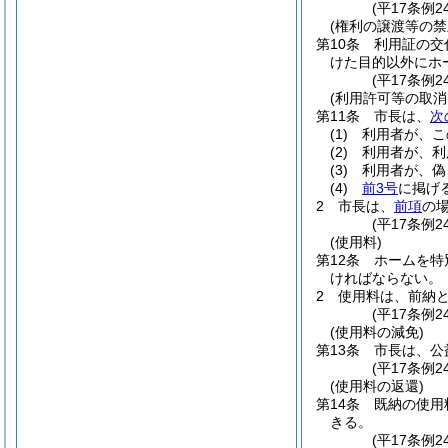
(平17条例2
(権利の譲渡等の禁
第10条
利用証の交
けた目的以外にホ
(平17条例2
(利用許可等の取消
第11条
市長は、
次
(1)
利用者が、こ
(2)
利用者が、利
(3)
利用者が、偽
(4)
前3号
に掲げ
2
市長は、
前項
の
(平17条例2
(使用料)
第12条
ホームを特
ければならない。
2
使用料は、前納
(平17条例
(使用料の減免)
第13条
市長は、公
(平17条例2
(使用料の返還)
第14条
既納の使用
きる。
(平17条例2