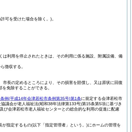
の許可を受けた場合を除く。)
。
くは利用を停止されたときは、その利用に係る施設、附属設備、備
から徴収する。
、市長の定めるところにより、その損害を賠償し、又は原状に回復
部を免除することができる。
ー条例
(平成14年会津若松市条例第35号)
第1条
に規定する会津若松市
祉協議会が老人福祉法
(昭和38年法律第133号)
第15条第5項に基づき
及び会津若松市老人福祉センターとの総合的な利用の促進に配慮
長が指定するもの
(以下「指定管理者」という。)
にホームの管理を