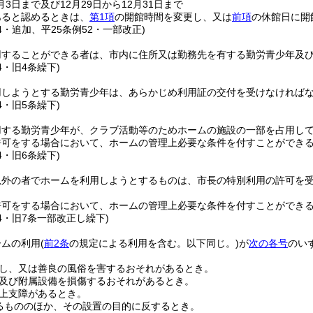
月3日まで及び12月29日から12月31日まで
あると認めるときは、
第1項
の開館時間を変更し、又は
前項
の休館日に開
24・追加、平25条例52・一部改正)
用することができる者は、市内に住所又は勤務先を有する勤労青少年及
4・旧4条繰下)
用しようとする勤労青少年は、あらかじめ利用証の交付を受けなければ
4・旧5条繰下)
用する勤労青少年が、クラブ活動等のためホームの施設の一部を占用し
許可をする場合において、ホームの管理上必要な条件を付すことができ
4・旧6条繰下)
以外の者でホームを利用しようとするものは、市長の特別利用の許可を
許可をする場合において、ホームの管理上必要な条件を付すことができ
24・旧7条一部改正し繰下)
ームの利用
(
前2条
の規定による利用を含む。以下同じ。)
が
次の各号
のい
し、又は善良の風俗を害するおそれがあるとき。
及び附属設備を損傷するおそれがあるとき。
上支障があるとき。
るもののほか、その設置の目的に反するとき。