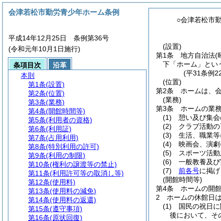
会津若松市勤労青少年ホーム条例
○会津若松市
平成14年12月25日 条例第36号
(設置)
(令和元年10月1日施行)
第1条
地方自治法
(
下「ホーム」とい
条項目次
沿革
(平31条例
本則
(位置)
第1条
(設置)
第2条
ホームは、会
第2条
(位置)
(業務)
第3条
(業務)
第3条
ホームの業
第4条
(開館時間等)
(1)
憩い及び集会
第5条
(利用者の資格)
(2)
クラブ活動の
第6条
(利用証)
(3)
生活、職業等
第7条
(占用利用)
(4)
映画会、演劇
第8条
(特別利用の許可)
(5)
スポーツ活動
第9条
(利用の制限)
(6)
一般教養及び
第10条
(権利の譲渡等の禁止)
(7)
前各号
に掲げ
第11条
(利用許可等の取消し等)
(開館時間等)
第12条
(使用料)
第4条
ホームの開館
第13条
(使用料の減免)
2
ホームの休館日
第14条
(使用料の返還)
(1)
国民の祝日に
第15条
(遵守事項)
後において、そ
第16条
(原状回復)