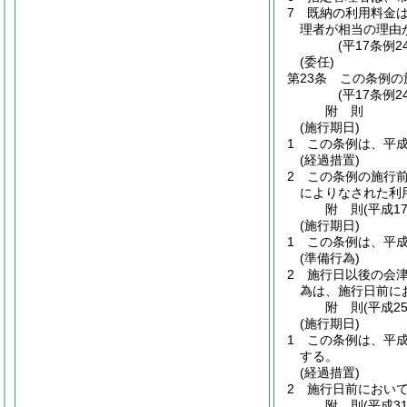
7
既納の利用料金
理者が相当の理由
(平17条例2
(委任)
第23条
この条例の
(平17条例2
附
則
(施行期日)
1
この条例は、平成
(経過措置)
2
この条例の施行
によりなされた利
附
則
(平成1
(施行期日)
1
この条例は、平成
(準備行為)
2
施行日以後の会
為は、施行日前に
附
則
(平成2
(施行期日)
1
この条例は、平成
する。
(経過措置)
2
施行日前におい
附
則
(平成3