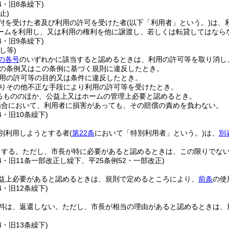
4・旧8条繰下)
止)
付を受けた者及び利用の許可を受けた者
(以下「利用者」という。)
は、
ームを利用し、又は利用の権利を他に譲渡し、若しくは転貸してはなら
4・旧9条繰下)
し等)
の各号
のいずれかに該当すると認めるときは、利用の許可等を取り消し
の条例又はこの条例に基づく規則に違反したとき。
用の許可等の目的又は条件に違反したとき。
りその他不正な手段により利用の許可等を受けたとき。
るもののほか、公益上又はホームの管理上必要と認めるとき。
場合において、利用者に損害があっても、その賠償の責めを負わない。
4・旧10条繰下)
別利用しようとする者
(
第22条
において「特別利用者」という。)
は、
別
とする。
ただし、市長が特に必要があると認めるときは、この限りでな
24・旧11条一部改正し繰下、平25条例52・一部改正)
益上必要があると認めるときは、規則で定めるところにより、
前条
の使
4・旧12条繰下)
料は、返還しない。
ただし、市長が相当の理由があると認めるときは、
4・旧13条繰下)