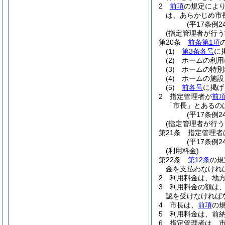
2
前項
の規定によ
は、あらかじめ市
(平17条例2
(指定管理者が行う
第20条
前条第1項
(1)
第3条各号
に
(2)
ホームの利用
(3)
ホームの特別
(4)
ホームの施設
(5)
前各号
に掲げ
2
指定管理者が
前
「市長」とあるの
(平17条例2
(指定管理者が行う
第21条
指定管理者
(平17条例2
(利用料金)
第22条
第12条
の規
金を支払わなけれ
2
利用料金は、地方
3
利用料金の額は
認を受けなければ
4
市長は、
前項
の
5
利用料金は、前
6
指定管理者は、