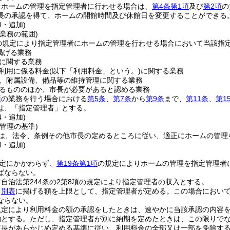
りホームの管理を指定管理者に行わせる場合は、
第4条第1項
及び
第2項
の
長の承認を得て、ホームの開館時間及び休館日を変更することができる
4・追加)
業務の範囲)
の規定により指定管理者にホームの管理を行わせる場合において当該指
掲げる業務
に関する業務
利用に係る料金
(以下「利用料金」という。)
に関する業務
、附属設備、備品等の維持管理に関する業務
るもののほか、市長が必要があると認める業務
項
の業務を行う場合における
第5条
、
第7条
から
第9条
まで、
第11条
、
第1
は、「指定管理者」とする。
4・追加)
管理の基準)
は、法令、条例その他市長の定めるところに従い、適正にホームの管理
4・追加)
定にかかわらず、
第19条第1項
の規定によりホームの管理を指定管理者
ばならない。
自治法第244条の2第8項の規定により指定管理者の収入とする。
、
別表
に掲げる額を上限として、指定管理者が定める。
この場合におい
ならない。
規定により利用料金の額の承認をしたときは、速やかに当該承認の内容
納とする。
ただし、指定管理者が別に納期を定めたときは、この限りで
市長があらかじめ定める基準に従い、利用料金の全部又は一部を免除す