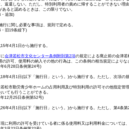
は、返還しない。
ただし、特別利用者の責めに帰することができない理
があると認めるときは、この限りでない。
4・追加)
施行に関し必要な事項は、規則で定める。
4・旧19条繰下)
15年4月1日から施行する。
前に
会津若松市文化センター条例附則第2項
の規定による廃止前の会津若
用の許可、使用料の納入その他の行為は、この条例の相当規定によりな
7年6月28日
条例第24号)
18年4月1日
(以下「施行日」という。)
から施行する。
ただし、次項の
津若松市勤労青少年ホームの占用利用及び特別利用の許可その他指定管
おいても行うことができる。
5年12月25日
条例第52号)
26年4月1日
(以下「施行日」という。)
から施行する。
ただし、第4条第
て現に利用の許可を受けている者に係る使用料又は利用料金については
1年3月22日
条例第22号)