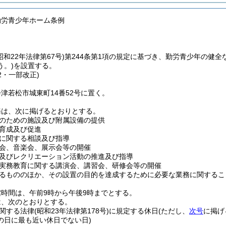
勤労青少年ホーム条例
昭和22年法律第67号)
第244条第1項の規定に基づき、勤労青少年の健
う。)
を設置する。
22・一部改正)
津若松市城東町14番52号に置く。
務は、次に掲げるとおりとする。
のための施設及び附属設備の提供
育成及び促進
に関する相談及び指導
会、音楽会、展示会等の開催
及びレクリエーション活動の推進及び指導
実務教育に関する講演会、講習会、研修会等の開催
るもののほか、その設置の目的を達成するために必要な業務に関するこ
時間は、午前9時から午後9時までとする。
は、次のとおりとする。
関する法律
(昭和23年法律第178号)
に規定する休日
(ただし、
次号
に掲げ
の日に最も近い休日でない日)