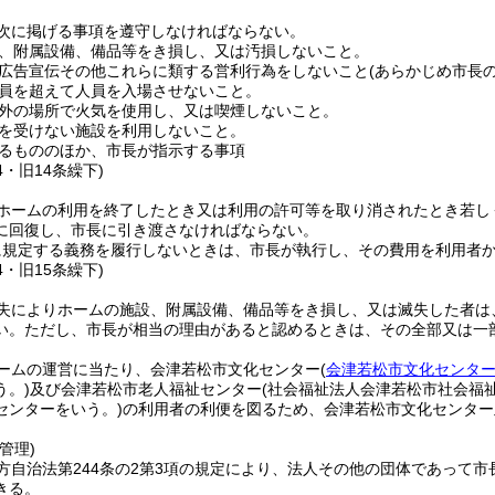
次に掲げる事項を遵守しなければならない。
、附属設備、備品等をき損し、又は汚損しないこと。
広告宣伝その他これらに類する営利行為をしないこと
(あらかじめ市長
員を超えて人員を入場させないこと。
外の場所で火気を使用し、又は喫煙しないこと。
を受けない施設を利用しないこと。
るもののほか、市長が指示する事項
4・旧14条繰下)
ホームの利用を終了したとき又は利用の許可等を取り消されたとき若し
に回復し、市長に引き渡さなければならない。
に規定する義務を履行しないときは、市長が執行し、その費用を利用者
4・旧15条繰下)
失によりホームの施設、附属設備、備品等をき損し、又は滅失した者は
い。
ただし、市長が相当の理由があると認めるときは、その全部又は一
ームの運営に当たり、会津若松市文化センター
(
会津若松市文化センタ
う。)
及び会津若松市老人福祉センター
(社会福祉法人会津若松市社会福
センターをいう。)
の利用者の利便を図るため、会津若松市文化センター
管理)
方自治法第244条の2第3項の規定により、法人その他の団体であって市
きる。