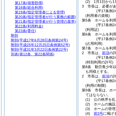
(2)
1月1日から1
第17条
(損害賠償)
3
市長は、必要が
第18条
(総合利用)
(平17条例
第19条
(指定管埋者による管理)
(利用者の資格)
第20条
(指定管理者が行う業務の範囲)
第5条
ホームを利
第21条
(指定管理者が行う管理の基準)
(平17条例2
第22条
(利用料金)
(利用証)
第23条
(委任)
第6条
ホームを利
附則
(平17条例2
附則
(平成17年6月28日条例第24号)
(占用利用)
附則
(平成25年12月25日条例第52号)
第7条
ホームを利
附則
(平成31年3月22日条例第22号)
2
市長は、
前項
の
別表
(第12条、第22条関係)
(平17条例2
(特別利用の許可)
第8条
勤労青少年
も同様とする。
2
市長は、
前項
の
(平17条例
(利用の制限)
第9条
市長は、ホ
てはならない。
(1)
公の秩序を乱
(2)
ホームの施設
(3)
ホームの管理
(4)
前3号
に掲げ