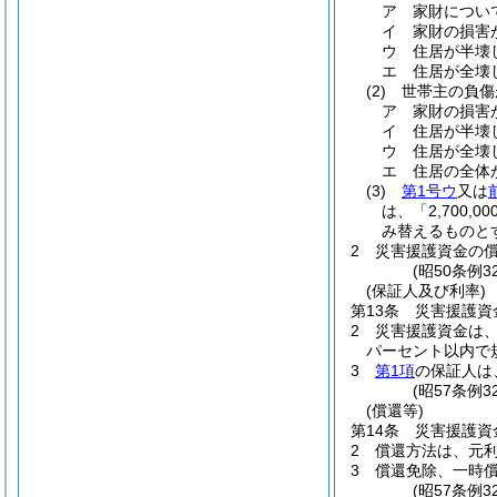
ア
家財につい
イ
家財の損害が
ウ
住居が半壊し
エ
住居が全壊し
(2)
世帯主の負傷
ア
家財の損害が
イ
住居が半壊し
ウ
住居が全壊
エ
住居の全体が
(3)
第1号ウ
又は
は、「2,700,0
み替えるものと
2
災害援護資金の償
(昭50条例
(保証人及び利率)
第13条
災害援護資
2
災害援護資金は
パーセント以内で
3
第1項
の保証人は
(昭57条例
(償還等)
第14条
災害援護資
2
償還方法は、元
3
償還免除、一時償
(昭57条例