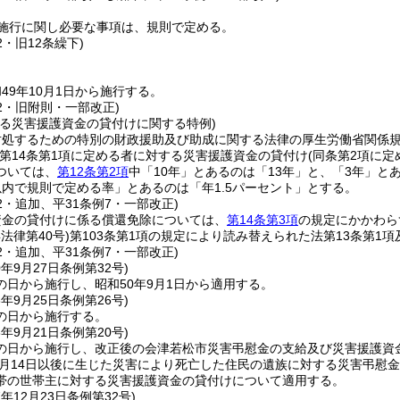
施行に関し必要な事項は、規則で定める。
2・旧12条繰下)
49年10月1日から施行する。
12・旧附則・一部改正)
係る災害援護資金の貸付けに関する特例)
対処するための特別の財政援助及び助成に関する法律の厚生労働省関係
第14条第1項に定める者に対する災害援護資金の貸付け
(同条第2項に
ついては、
第12条第2項
中「10年」とあるのは「13年」と、「3年」と
以内で規則で定める率」とあるのは「年1.5パーセント」とする。
12・追加、平31条例7・一部改正)
資金の貸付けに係る償還免除については、
第14条第3項
の規定にかかわら
年法律第40号)
第103条第1項の規定により読み替えられた法第13条第1項
12・追加、平31条例7・一部改正)
0年9月27日
条例第32号)
の日から施行し、昭和50年9月1日から適用する。
3年9月25日
条例第26号)
の日から施行する。
6年9月21日
条例第20号)
の日から施行し、改正後の会津若松市災害弔慰金の支給及び災害援護資
12月14日以後に生じた災害により死亡した住民の遺族に対する災害弔慰
帯の世帯主に対する災害援護資金の貸付けについて適用する。
7年12月23日
条例第32号)