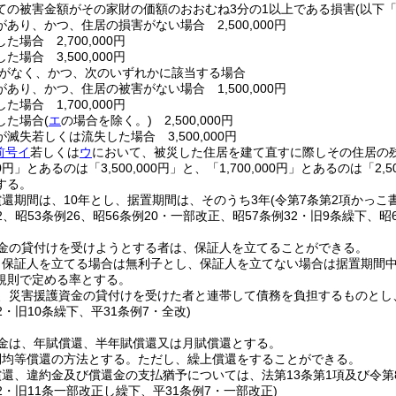
ての被害金額がその家財の価額のおおむね3分の1以上である損害
(以下
あり、かつ、住居の損害がない場合 2,500,000円
た場合 2,700,000円
た場合 3,500,000円
がなく、かつ、次のいずれかに該当する場合
あり、かつ、住居の被害がない場合 1,500,000円
た場合 1,700,000円
した場合
(
エ
の場合を除く。)
2,500,000円
滅失若しくは流失した場合 3,500,000円
前号イ
若しくは
ウ
において、被災した住居を建て直すに際しその住居の
00円」とあるのは「3,500,000円」と、「1,700,000円」とあるのは「2,5
する。
還期間は、10年とし、据置期間は、そのうち3年
(令第7条第2項かっこ
32、昭53条例26、昭56条例20・一部改正、昭57条例32・旧9条繰下、昭
金の貸付けを受けようとする者は、保証人を立てることができる。
、保証人を立てる場合は無利子とし、保証人を立てない場合は据置期間中
規則で定める率とする。
、災害援護資金の貸付けを受けた者と連帯して債務を負担するものとし
32・旧10条繰下、平31条例7・全改)
金は、年賦償還、半年賦償還又は月賦償還とする。
利均等償還の方法とする。
ただし、繰上償還をすることができる。
還、違約金及び償還金の支払猶予については、法第13条第1項及び令第
32・旧11条一部改正し繰下、平31条例7・一部改正)