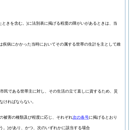
たときを含む。)
に法別表に掲げる程度の障がいがあるときは、当
は疾病にかかった当時においてその属する世帯の生計を主として維
の市民である世帯主に対し、その生活の立て直しに資するため、災
でなければならない。
帯の被害の種類及び程度に応じ、それぞれ
次の各号
に掲げるとおり
う。)
があり、かつ、次のいずれかに該当する場合