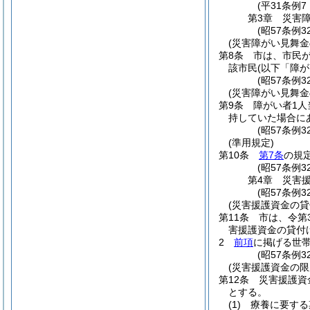
(平31条例
第3章
災害
(昭57条例
(災害障がい見舞金
第8条
市は、市民
該市民
(以下「障
(昭57条例
(災害障がい見舞金
第9条
障がい者1
持していた場合にあ
(昭57条例
(準用規定)
第10条
第7条
の規
(昭57条例
第4章
災害
(昭57条例3
(災害援護資金の貸
第11条
市は、令第
害援護資金の貸付
2
前項
に掲げる世帯
(昭57条例
(災害援護資金の限
第12条
災害援護資
とする。
(1)
療養に要する