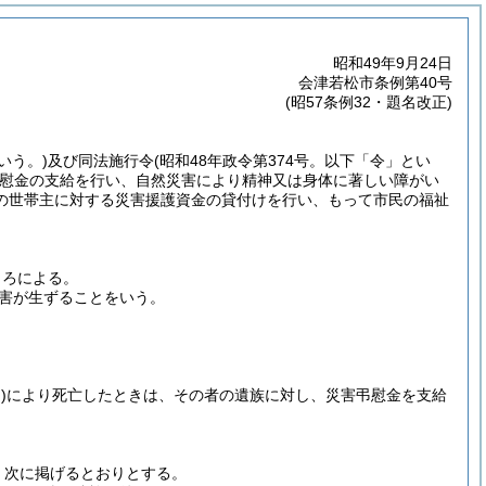
昭和49年9月24日
会津若松市条例第40号
(昭57条例32・題名改正)
いう。)
及び同法施行令
(昭和48年政令第374号。以下「令」とい
慰金の支給を行い、自然災害により精神又は身体に著しい障がい
の世帯主に対する災害援護資金の貸付けを行い、もって市民の福祉
ころによる。
害が生ずることをいう。
)
により死亡したときは、その者の遺族に対し、災害弔慰金を支給
、次に掲げるとおりとする。