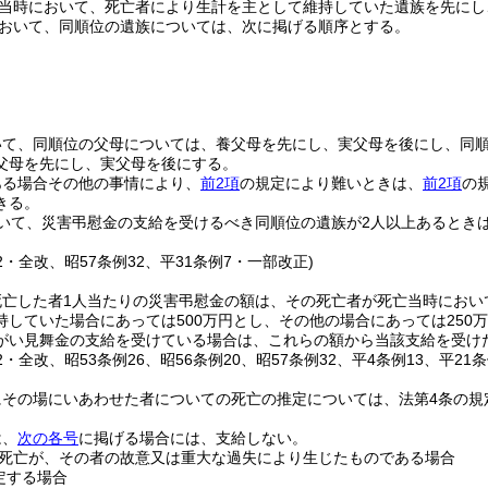
当時において、死亡者により生計を主として維持していた遺族を先にし
おいて、同順位の遺族については、次に掲げる順序とする。
いて、同順位の父母については、養父母を先にし、実父母を後にし、同
父母を先にし、実父母を後にする。
ある場合その他の事情により、
前2項
の規定により難いときは、
前2項
の
きる。
いて、災害弔慰金の支給を受けるべき同順位の遺族が2人以上あるとき
32・全改、昭57条例32、平31条例7・一部改正)
死亡した者1人当たりの災害弔慰金の額は、その死亡者が死亡当時におい
持していた場合にあっては500万円とし、その他の場合にあっては250
がい見舞金の支給を受けている場合は、これらの額から当該支給を受け
32・全改、昭53条例26、昭56条例20、昭57条例32、平4条例13、平21
にその場にいあわせた者についての死亡の推定については、法第4条の規
は、
次の各号
に掲げる場合には、支給しない。
死亡が、その者の故意又は重大な過失により生じたものである場合
定する場合