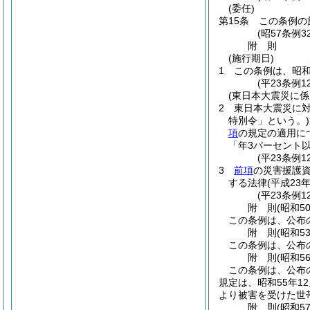
(委任)
第15条
この条例の
(昭57条例3
附
則
(施行期日)
1
この条例は、昭和
(平23条例
(東日本大震災に
2
東日本大震災に
特別令」という。)
項
の規定の適用に
「年3パーセント
(平23条例
3
前項
の災害援護
する法律
(平成23
(平23条例
附
則
(昭和5
この条例は、公布
附
則
(昭和5
この条例は、公布
附
則
(昭和5
この条例は、公布
規定は、昭和55年
より被害を受けた世
附
則
(昭和5