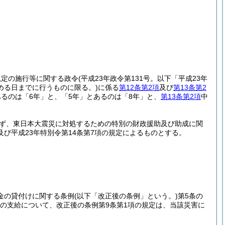
規定の施行等に関する政令
(平成23年政令第131号。以下「平成23年
定める日までに行うものに限る。)
に係る
第12条第2項
及び
第13条第2
あるのは「6年」と、「5年」とあるのは「8年」と、
第13条第2項
中
ず、東日本大震災に対処するための特別の財政援助及び助成に関
及び平成23年特別令第14条第7項の規定によるものとする。
金の貸付けに関する条例
(以下「改正後の条例」という。)
第5条の
金の支給について、改正後の条例第9条第1項の規定は、当該災害に