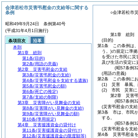
会津若松市災害弔慰金の支給等に関する
条例
○会津若松市
昭和49年9月24日 条例第40号
(平成31年4月1日施行)
第1章
総則
(目的)
条項目次
沿革
第1条
この条例は
本則
う。)
の規定に準拠
第1章
総則
を受けた市民に災
第1条
(目的)
及び生活の安定に
第2条
(用語の意義)
(昭57条例
第2章
災害弔慰金の支給
(用語の意義)
第3条
(災害弔慰金の支給)
第2条
この条例に
第4条
(災害弔慰金を支給する遺族)
(1)
災害 暴風、
第5条
(災害弔慰金の額)
(2)
市民 災害に
第6条
(死亡の推定)
第2章
災害
第7条
(支給の制限)
(昭57条例
第3章
災害障がい見舞金の支給
(災害弔慰金の支給
第8条
(災害障がい見舞金の支給)
第3条
市は、市民が
第9条
(災害障がい見舞金の額)
する。
第10条
(準用規定)
(昭57条例
第4章
災害援護資金の貸付け
(災害弔慰金を支給
第11条
(災害援護資金の貸付け)
第4条
災害弔慰金
第12条
(災害援護資金の限度額等)