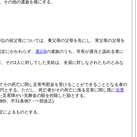
、その他の遺族を後にする。
順位の祖父母については、養父母の父母を先にし、実父母の父母を
規定にかかわらず、
第1項
の遺族のうち、市長が適当と認める者に
は、その1人に対してした支給は、全員に対しなされたものとみな
てその死亡に関し災害弔慰金を受けることができることとなる者の
万円とする。
ただし、死亡者がその死亡に係る災害に関し既に
次章
た災害障がい見舞金の額を控除した額とする。
条例5、平31条例7・一部改正)
定によるものとする。