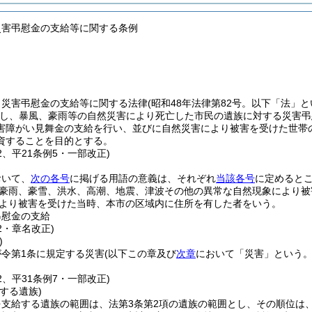
災害弔慰金の支給等に関する条例
、災害弔慰金の支給等に関する法律
(昭和48年法律第82号。以下「法」と
し、暴風、豪雨等の自然災害により死亡した市民の遺族に対する災害弔
害障がい見舞金の支給を行い、並びに自然災害により被害を受けた世帯
資することを目的とする。
32、平21条例5・一部改正)
おいて、
次の各号
に掲げる用語の意義は、それぞれ
当該各号
に定めると
豪雨、豪雪、洪水、高潮、地震、津波その他の異常な自然現象により被
より被害を受けた当時、本市の区域内に住所を有した者をいう。
弔慰金の支給
32・章名改正)
)
令第1条に規定する災害
(以下この章及び
次章
において「災害」という。
32、平31条例7・一部改正)
する遺族)
を支給する遺族の範囲は、法第3条第2項の遺族の範囲とし、その順位は