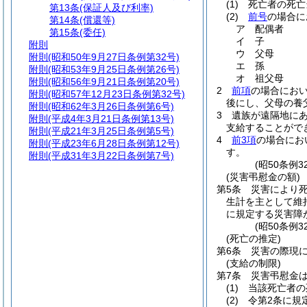
(1)
死亡者の死亡
第13条
(保証人及び利率)
(2)
前号
の場合に
第14条
(償還等)
ア
配偶者
第15条
(委任)
イ
子
附則
ウ
父母
附則
(昭和50年9月27日条例第32号)
エ
孫
附則
(昭和53年9月25日条例第26号)
オ
祖父母
附則
(昭和56年9月21日条例第20号)
2
前項
の場合にお
附則
(昭和57年12月23日条例第32号)
後にし、父母の養
附則
(昭和62年3月26日条例第6号)
3
遺族が遠隔地に
附則
(平成4年3月21日条例第13号)
支給することがで
附則
(平成21年3月25日条例第5号)
4
前3項
の場合にお
附則
(平成23年6月28日条例第12号)
す。
附則
(平成31年3月22日条例第7号)
(昭50条例
(災害弔慰金の額)
第5条
災害により
生計を主として維
に規定する災害障
(昭50条例
(死亡の推定)
第6条
災害の際現
(支給の制限)
第7条
災害弔慰金
(1)
当該死亡者の
(2)
令第2条に規