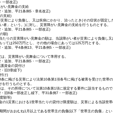
7・一部改正)
障がい見舞金の支給
32・追加、平21条例5・章名改正)
の支給)
が災害により負傷し、又は疾病にかかり、治ったとき
(その症状が固定し
がい者」という。)
に対し、災害障がい見舞金の支給を行うものとする。
32・追加、平21条例5・一部改正)
の額)
人当たりの災害障がい見舞金の額は、当該障がい者が災害により負傷し又
っては250万円とし、その他の場合にあっては125万円とする。
32・追加、平4条例13、平21条例5・一部改正)
定は、災害障がい見舞金について準用する。
32・追加、平21条例5・一部改正)
援護資金の貸付け
2・旧3章繰下)
付け)
3条に掲げる災害により法第10条第1項各号に掲げる被害を受けた世帯
けを行うものとする。
は、その所得について法第10条第1項に規定する要件に該当するもの
32・旧8条一部改正し繰下、平31条例7・一部改正)
度額等)
金の1災害における1世帯当たりの貸付け限度額は、災害による当該世
期間がおおむね1月以上である世帯主の負傷
(以下「世帯主の負傷」とい