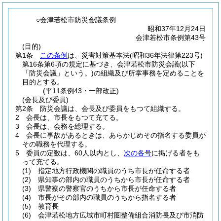
○会津若松市防災会議条例
昭和37年12月24日
会津若松市条例第43号
(目的)
第1条
この条例
は、災害対策基本法
(昭和36年法律第223号)
第16条第6項の規定に基づき、会津若松市防災会議
(以下
「防災会議」という。)
の組織及び所掌事務を定めることを
目的とする。
(平11条例43・一部改正)
(会長及び委員)
第2条
防災会議は、会長及び委員をもつて組織する。
2
会長は、市長をもつて充てる。
3
会長は、会務を総理する。
4
会長に事故があるときは、あらかじめその指名する委員が
その職務を代理する。
5
委員の定数は、60人以内とし、
次の各号
に掲げる者をも
って充てる。
(1)
指定地方行政機関の職員のうち市長が任命する者
(2)
県知事の部内の職員のうちから市長が任命する者
(3)
県警察の警察官のうちから市長が任命する者
(4)
市長がその部内の職員のうちから指名する者
(5)
教育長
(6)
会津若松地方広域市町村圏整備組合消防長及び市消防