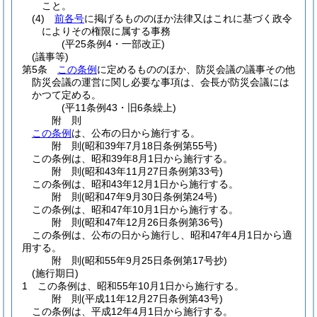
こと。
(4)
前各号
に掲げるもののほか法律又はこれに基づく政令
によりその権限に属する事務
(平25条例4・一部改正)
(議事等)
第5条
この条例
に定めるもののほか、防災会議の議事その他
防災会議の運営に関し必要な事項は、会長が防災会議には
かつて定める。
(平11条例43・旧6条繰上)
附
則
この条例
は、公布の日から施行する。
附
則
(昭和39年7月18日
条例第55号)
この条例は、昭和39年8月1日から施行する。
附
則
(昭和43年11月27日
条例第33号)
この条例は、昭和43年12月1日から施行する。
附
則
(昭和47年9月30日
条例第24号)
この条例は、昭和47年10月1日から施行する。
附
則
(昭和47年12月26日
条例第36号)
この条例は、公布の日から施行し、昭和47年4月1日から適
用する。
附
則
(昭和55年9月25日
条例第17号抄)
(施行期日)
1
この条例は、昭和55年10月1日から施行する。
附
則
(平成11年12月27日
条例第43号)
この条例は、平成12年4月1日から施行する。