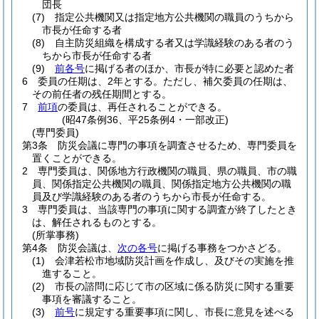
団長
(7)
指定公共機関又は指定地方公共機関の職員のうちから
市長が任命する者
(8)
自主防災組織を構成する者又は学識経験のある者のう
ちから市長が任命する者
(9)
前各号
に掲げる者のほか、市長が特に必要と認めた者
6
委員の任期は、2年とする。
ただし、補欠委員の任期は、
その前任者の残任期間とする。
7
前項
の委員は、再任されることができる。
(昭47条例36、平25条例4・一部改正)
(専門委員)
第3条
防災会議に専門の事項を調査させるため、専門委員を
置くことができる。
2
専門委員は、関係地方行政機関の職員、県の職員、市の職
員、関係指定公共機関の職員、関係指定地方公共機関の職
員及び学識経験のある者のうちから市長が任命する。
3
専門委員は、当該専門の事項に関する調査が終了したとき
は、解任されるものとする。
(所掌事務)
第4条
防災会議は、
次の各号
に掲げる事務をつかさどる。
(1)
会津若松市地域防災計画を作成し、及びその実施を推
進すること。
(2)
市長の諮問に応じて市の区域に係る防災に関する重要
事項を審議すること。
(3)
前号
に規定する重要事項に関し、市長に意見を述べる