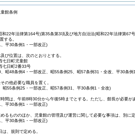
児童館条例
昭和22年法律第164号)
第35条第3項及び地方自治法
(昭和22年法律第67号
置する。
31、平30条例1・一部改正)
称及び位置は、次のとおりとする。
西七日町児童館
七日町2番33号
10、昭48条例4・一部改正、昭55条例25、昭57条例31・全改、平30条
長その他必要な職員を置く。
4、昭55条例25・一部改正、昭57条例31、平30条例1・全改)
時間は、午前8時30分から午後5時までとする。
ただし、館長が必要が
31、平30条例1・一部改正)
定めるもののほか、児童館の管理及び運営に関して必要な事項は、別に
31、平30条例1・一部改正)
日は、規則で定める。