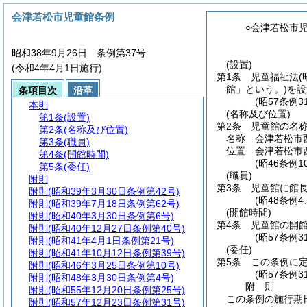
会津若松市児童館条例
○会津若松市
昭和38年9月26日 条例第37号
(設置)
(令和4年4月1日施行)
第1条
児童福祉法
(
館」という。)
を設
条項目次
沿革
(昭57条例
本則
(名称及び位置)
第1条
(設置)
第2条
児童館の名
第2条
(名称及び位置)
名称 会津若松市
第3条
(職員)
位置 会津若松市西
第4条
(開館時間)
(昭46条例
第5条
(委任)
(職員)
附則
第3条
児童館に館
附則
(昭和39年3月30日条例第42号)
(昭48条例
附則
(昭和39年7月18日条例第62号)
(開館時間)
附則
(昭和40年3月30日条例第6号)
第4条
児童館の開館
附則
(昭和40年12月27日条例第40号)
(昭57条例
附則
(昭和41年4月1日条例第21号)
(委任)
附則
(昭和41年10月12日条例第39号)
第5条
この条例に
附則
(昭和46年3月25日条例第10号)
(昭57条例
附則
(昭和48年3月30日条例第4号)
附
則
附則
(昭和55年12月20日条例第25号)
この条例の施行期
附則
(昭和57年12月23日条例第31号)