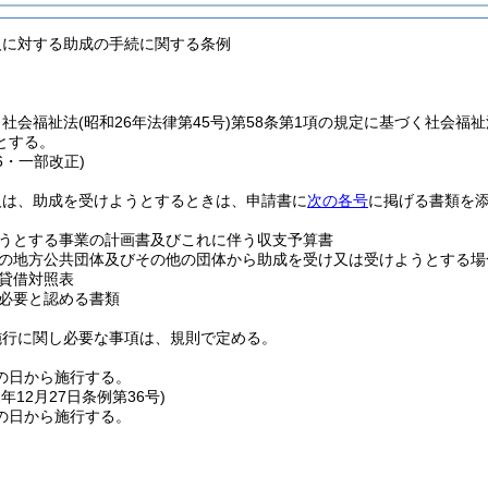
人に対する助成の手続に関する条例
、社会福祉法
(昭和26年法律第45号)
第58条第1項の規定に基づく社会福
とする。
36・一部改正)
人は、助成を受けようとするときは、申請書に
次の各号
に掲げる書類を
うとする事業の計画書及びこれに伴う収支予算書
の地方公共団体及びその他の団体から助成を受け又は受けようとする場
貸借対照表
必要と認める書類
施行に関し必要な事項は、規則で定める。
の日から施行する。
2年12月27日
条例第36号)
の日から施行する。