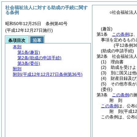
社会福祉法人に対する助成の手続に関す
る条例
○社会福祉法
昭和50年12月25日 条例第40号
(趣旨)
(平成12年12月27日施行)
第1条
この条例
は
事項を定めるもの
条項目次
沿革
(平12条例
本則
(助成の申請手続)
第1条
(趣旨)
第2条
社会福祉法
第2条
(助成の申請手続)
(1)
理由書
第3条
(委任)
(2)
助成を受けよ
附則
(3)
別に国又は他
附則
(平成12年12月27日条例第36号)
(4)
財産目録及び
(5)
その他市長が
(委任)
第3条
この条例
の
附
則
この条例
は、公布
附
則
(平成1
この条例は、公布