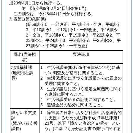
成29年4月1日から施行する。
附
則
(令和5年3月24日
訓令第1号)
この訓令は、令和5年4月1日から施行する。
別表第1
(第3条関係)
(昭58訓令1・一部改正、平7訓令4・全改、平8訓令
3、平10訓令1、平12訓令1・一部改正、平16訓令
2・全改、平18訓令6、平19訓令3、平22訓令2、平
23訓令1、平24訓令3、平24訓令7、平25訓令2、平
27訓令1・平29訓令1・一部改正)
課名
(専決権
専決事項
者)
地域福祉課
1 生活保護法
(昭和25年法律第144号)
に基
(地域福祉課
づく調査及び指導に関すること。
長)
2 生活保護法に基づく施設長からの届出の
受理に関すること。
3 生活保護法に基づく指定医療機関に関す
る進達に関すること。
4 生活保護受給者の証明に関すること。
5 遺留金品の処分に関すること。
障がい者支援
1 障害者の日常生活及び社会生活を総合的
課
に支援するための法律
(平成17年法律第1
(障がい者支援
23号。以下「障がい者総合支援法」とい
課長)
う。)
に基づく身分証明書の発行に関する