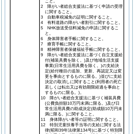
こと。
2 障がい者総合支援法に基づく申請の受理
に関すること。
3 自動車税減免の証明に関すること。
4 有料道路の障がい者割引に関すること。
5 NHK放送受信料減免の申請に関するこ
と。
6 身体障害者手帳に関すること。
7 療育手帳に関すること。
8 精神障害者保健福祉手帳に関すること。
9 障がい者総合支援法に基づく自立支援給
付
(補装具費を除く。)
及び地域生活支援
事業
(日常生活用具費を除く。)
の支給決
定
(給付種目の追加、更新、再認定又は変
更を事由とするものに限る。)
並びに支給
決定の取消しに関すること
(利用者の死亡
若しくは転出又は有効期限経過を事由と
するものに限る。)
。
10 障がい者総合支援法に基づく補装具費
(公費負担額10万円未満に限る。)
及び日
常生活用具費の助成決定
(助成額10万円未
満に限る。)
に関すること。
11 身体障がい者等の証明に関すること。
12 特別児童扶養手当等の支給に関する法
律
(昭和39年法律第134号)
に基づく特別障