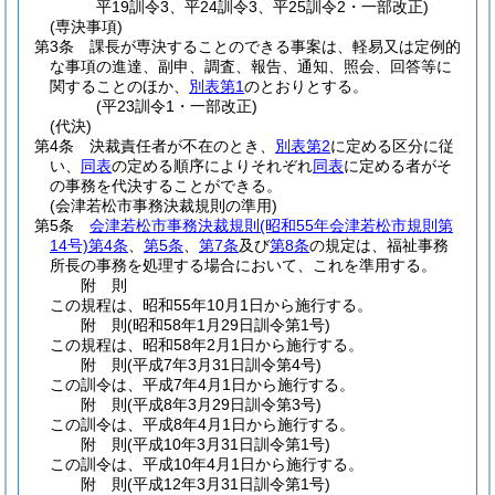
平19訓令3、平24訓令3、平25訓令2・一部改正)
(専決事項)
第3条
課長が専決することのできる事案は、軽易又は定例的
な事項の進達、副申、調査、報告、通知、照会、回答等に
関することのほか、
別表第1
のとおりとする。
(平23訓令1・一部改正)
(代決)
第4条
決裁責任者が不在のとき、
別表第2
に定める区分に従
い、
同表
の定める順序によりそれぞれ
同表
に定める者がそ
の事務を代決することができる。
(会津若松市事務決裁規則の準用)
第5条
会津若松市事務決裁規則
(昭和55年会津若松市規則第
14号)
第4条
、
第5条
、
第7条
及び
第8条
の規定は、福祉事務
所長の事務を処理する場合において、これを準用する。
附
則
この規程は、昭和55年10月1日から施行する。
附
則
(昭和58年1月29日
訓令第1号)
この規程は、昭和58年2月1日から施行する。
附
則
(平成7年3月31日
訓令第4号)
この訓令は、平成7年4月1日から施行する。
附
則
(平成8年3月29日
訓令第3号)
この訓令は、平成8年4月1日から施行する。
附
則
(平成10年3月31日
訓令第1号)
この訓令は、平成10年4月1日から施行する。
附
則
(平成12年3月31日
訓令第1号)