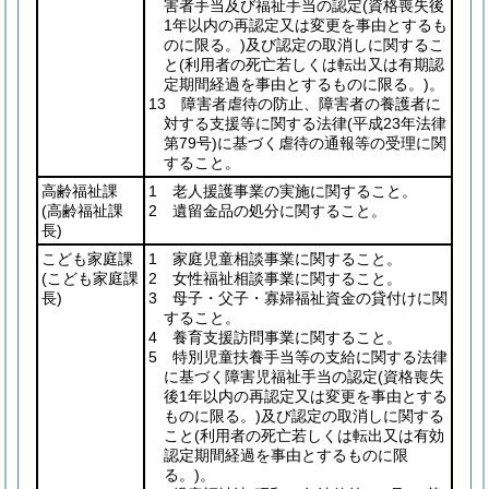
害者手当及び福祉手当の認定
(資格喪失後
1年以内の再認定又は変更を事由とするも
のに限る。)
及び認定の取消しに関するこ
と
(利用者の死亡若しくは転出又は有期認
定期間経過を事由とするものに限る。)
。
13 障害者虐待の防止、障害者の養護者に
対する支援等に関する法律
(平成23年法律
第79号)
に基づく虐待の通報等の受理に関
すること。
高齢福祉課
1 老人援護事業の実施に関すること。
(高齢福祉課
2 遺留金品の処分に関すること。
長)
こども家庭課
1 家庭児童相談事業に関すること。
(こども家庭課
2 女性福祉相談事業に関すること。
長)
3 母子・父子・寡婦福祉資金の貸付けに関
すること。
4 養育支援訪問事業に関すること。
5 特別児童扶養手当等の支給に関する法律
に基づく障害児福祉手当の認定
(資格喪失
後1年以内の再認定又は変更を事由とする
ものに限る。)
及び認定の取消しに関する
こと
(利用者の死亡若しくは転出又は有効
認定期間経過を事由とするものに限
る。)
。