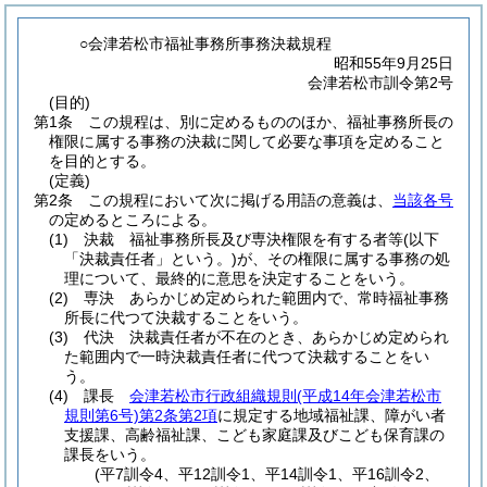
○会津若松市福祉事務所事務決裁規程
昭和55年9月25日
会津若松市訓令第2号
(目的)
第1条
この規程は、別に定めるもののほか、福祉事務所長の
権限に属する事務の決裁に関して必要な事項を定めること
を目的とする。
(定義)
第2条
この規程において次に掲げる用語の意義は、
当該各号
の定めるところによる。
(1)
決裁 福祉事務所長及び専決権限を有する者等
(以下
「決裁責任者」という。)
が、その権限に属する事務の処
理について、最終的に意思を決定することをいう。
(2)
専決 あらかじめ定められた範囲内で、常時福祉事務
所長に代つて決裁することをいう。
(3)
代決 決裁責任者が不在のとき、あらかじめ定められ
た範囲内で一時決裁責任者に代つて決裁することをい
う。
(4)
課長
会津若松市行政組織規則
(平成14年会津若松市
規則第6号)
第2条第2項
に規定する地域福祉課、障がい者
支援課、高齢福祉課、こども家庭課及びこども保育課の
課長をいう。
(平7訓令4、平12訓令1、平14訓令1、平16訓令2、