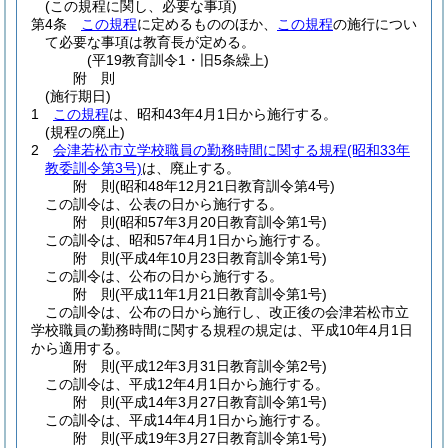
(この規程に関し、必要な事項)
第4条
この規程
に定めるもののほか、
この規程
の施行につい
て必要な事項は教育長が定める。
(平19教育訓令1・旧5条繰上)
附
則
(施行期日)
1
この規程
は、昭和43年4月1日から施行する。
(規程の廃止)
2
会津若松市立学校職員の勤務時間に関する規程
(昭和33年
教委訓令第3号)
は、廃止する。
附
則
(昭和48年12月21日
教育訓令第4号)
この訓令は、公表の日から施行する。
附
則
(昭和57年3月20日
教育訓令第1号)
この訓令は、昭和57年4月1日から施行する。
附
則
(平成4年10月23日
教育訓令第1号)
この訓令は、公布の日から施行する。
附
則
(平成11年1月21日
教育訓令第1号)
この訓令は、公布の日から施行し、改正後の会津若松市立
学校職員の勤務時間に関する規程の規定は、平成10年4月1日
から適用する。
附
則
(平成12年3月31日
教育訓令第2号)
この訓令は、平成12年4月1日から施行する。
附
則
(平成14年3月27日
教育訓令第1号)
この訓令は、平成14年4月1日から施行する。
附
則
(平成19年3月27日
教育訓令第1号)