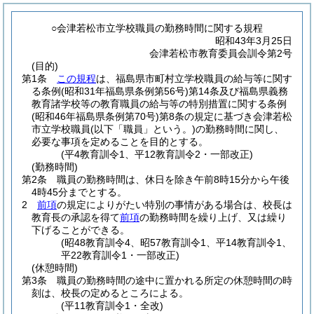
○会津若松市立学校職員の勤務時間に関する規程
昭和43年3月25日
会津若松市教育委員会訓令第2号
(目的)
第1条
この規程
は、福島県市町村立学校職員の給与等に関す
る条例
(昭和31年福島県条例第56号)
第14条及び福島県義務
教育諸学校等の教育職員の給与等の特別措置に関する条例
(昭和46年福島県条例第70号)
第8条の規定に基づき会津若松
市立学校職員
(以下「職員」という。)
の勤務時間に関し、
必要な事項を定めることを目的とする。
(平4教育訓令1、平12教育訓令2・一部改正)
(勤務時間)
第2条
職員の勤務時間は、休日を除き午前8時15分から午後
4時45分までとする。
2
前項
の規定によりがたい特別の事情がある場合は、校長は
教育長の承認を得て
前項
の勤務時間を繰り上げ、又は繰り
下げることができる。
(昭48教育訓令4、昭57教育訓令1、平14教育訓令1、
平22教育訓令1・一部改正)
(休憩時間)
第3条
職員の勤務時間の途中に置かれる所定の休憩時間の時
刻は、校長の定めるところによる。
(平11教育訓令1・全改)