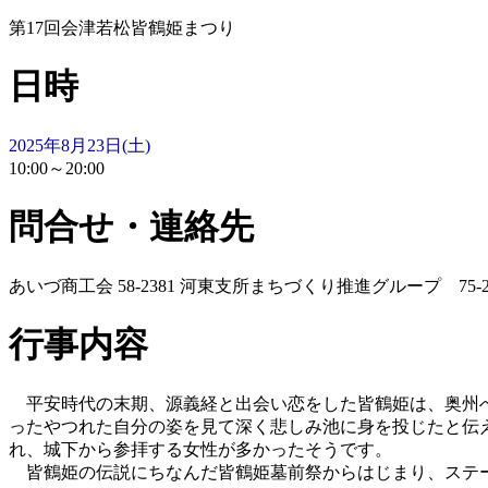
第17回会津若松皆鶴姫まつり
日時
2025年8月23日(土)
10:00～20:00
問合せ・連絡先
あいづ商工会 58-2381 河東支所まちづくり推進グル
行事内容
平安時代の末期、源義経と出会い恋をした皆鶴姫は、奥州へ
ったやつれた自分の姿を見て深く悲しみ池に身を投じたと伝
れ、城下から参拝する女性が多かったそうです。
皆鶴姫の伝説にちなんだ皆鶴姫墓前祭からはじまり、ステー