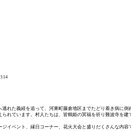
ープ 75-2114
逃れた義経を追って、河東町藤倉地区までたどり着き病に倒
えられています。村人たちは、皆鶴姫の冥福を祈り難波寺を建
ジイベント、縁日コーナー、花火大会と盛りだくさんな内容