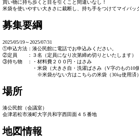
買い物に持ち歩くと目を引くこと間違いなし！
米袋を使いやすい大きさに裁断し、持ち手をつけてマイバッ
募集要綱
2025/05/19～2025/07/31
①申込方法：湊公民館に電話でお申込みください。
②定員 ：３名（定員になり次第締め切りといたします）
③持ち物 ：・材料費２００円・はさみ
・米袋（大きさ自・洗濯ばさみ（V字のもの10個
※米袋がない方はこちらの米袋（30㎏使用済）
場所
湊公民館（会議室）
会津若松市湊町大字共和字西田面４５番地
地図情報