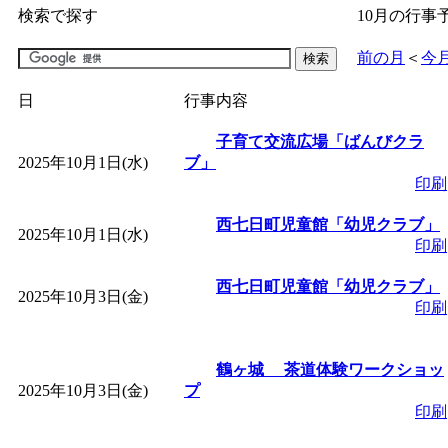
検索で探す
10月の行事
「
子育て交流広場「ば
前の月
＜
今
間：2026/07/09～2026/0
日
行事内容
「
皆鶴姫のこびる塾～
子育て交流広場「ばんびクラ
2025年10月1日(水)
ブ」
印刷
～
」 受付期間：～2026/
西七日町児童館「幼児クラブ」
2025年10月1日(水)
印刷
「
子育て講座「ばんび
西七日町児童館「幼児クラブ」
2025年10月3日(金)
2026/07/10～2026/08/2
印刷
「
子育て交流広場「ば
鶴ヶ城 茶道体験ワークショッ
2025年10月3日(金)
プ
間：2026/07/13～2026/0
印刷