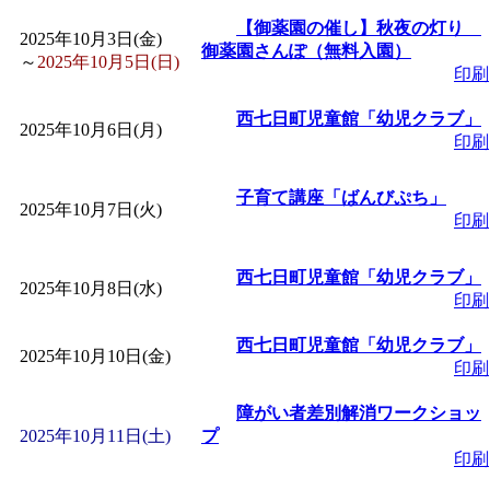
「
子育て交流広場「ば
【御薬園の催し】秋夜の灯り
2025年10月3日(金)
御薬園さんぽ（無料入園）
～
2025年10月5日(日)
印刷
間：2026/08/10～2026/0
西七日町児童館「幼児クラブ」
2025年10月6日(月)
「
赤ちゃん子育て講座
印刷
付期間：2026/08/10～20
子育て講座「ばんびぷち」
2025年10月7日(火)
印刷
「
赤ちゃん子育て講座
西七日町児童館「幼児クラブ」
2025年10月8日(水)
印刷
付期間：2026/08/10～20
西七日町児童館「幼児クラブ」
2025年10月10日(金)
印刷
「
まだまだ暑い！コミ
障がい者差別解消ワークショッ
レクリエーション 障
2025年10月11日(土)
プ
印刷