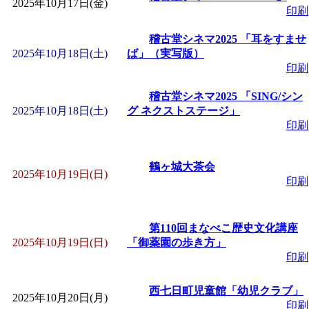
2025年10月17日(金)
印刷
「
皆鶴姫のこびる塾～
稽古堂シネマ2025 「耳をすませ
2025年10月18日(土)
ば」（実写版）
～
」 受付期間：～2026/
印刷
稽古堂シネマ2025 「SING/シン
「
みなづる号乗車体験
2025年10月18日(土)
グ ネクストステージ」
印刷
de 健康づくり」
」 受付
鶴ヶ城大茶会
2025年10月19日(日)
印刷
第110回まなべこ歴史文化講座
2025年10月19日(日)
「御薬園の歩き方」
印刷
西七日町児童館「幼児クラブ」
2025年10月20日(月)
印刷