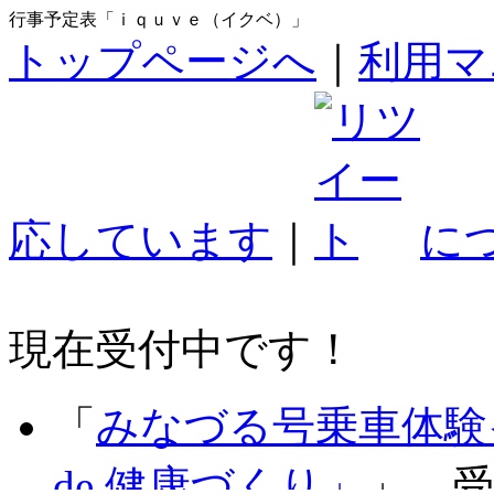
行事予定表「ｉｑｕｖｅ（イクベ）」
トップページへ
｜
利用マ
応しています
｜
に
現在受付中です！
「
みなづる号乗車体験
de 健康づくり」
」 受付