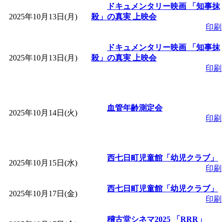
ットせよ！
」 受付期間：
ドキュメンタリー映画 「知事抹
2025年10月13日(月)
殺」の真実 上映会
印刷
「
皆鶴姫のこびる塾～
ドキュメンタリー映画 「知事抹
～
」 受付期間：～2026/
2025年10月13日(月)
殺」の真実 上映会
印刷
「
みなづる号乗車体験
de 健康づくり」
血管年齢測定会
」 受付
2025年10月14日(火)
印刷
「
堂島地区歴史ウオー
西七日町児童館「幼児クラブ」
す
」 受付期間：～2026/
2025年10月15日(水)
印刷
「
みなづる号乗車体験
西七日町児童館「幼児クラブ」
2025年10月17日(金)
印刷
de 健康づくり」
」 受付
稽古堂シネマ2025 「RRR」