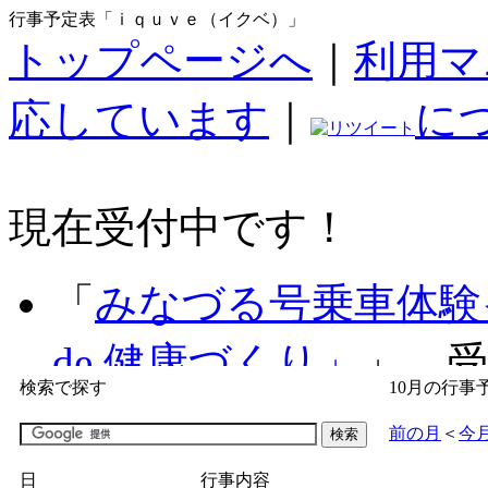
行事予定表「ｉｑｕｖｅ（イクベ）」
トップページへ
｜
利用マ
応しています
｜
に
現在受付中です！
「
みなづる号乗車体験
de 健康づくり」
」 受付
検索で探す
10月の行事
「
子育て交流広場「ば
前の月
＜
今
間：2026/07/09～2026/0
日
行事内容