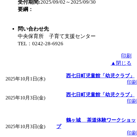
～
」 受付期間：～2026/
受付期間:
2025/09/02～2025/09/30
要綱：
「
子育て交流広場「ば
問い合わせ先
間：2026/08/10～2026/0
中央保育所 子育て支援センター
TEL：0242-28-6926
「
赤ちゃん交流広場「
印刷
▲閉じる
間：2026/08/10～2026/0
西七日町児童館「幼児クラブ」
2025年10月1日(水)
印刷
「
みなづる号乗車体験
西七日町児童館「幼児クラブ」
2025年10月3日(金)
de 健康づくり」
」 受付
印刷
「
堂島地区歴史ウオー
鶴ヶ城 茶道体験ワークショッ
2025年10月3日(金)
プ
す
」 受付期間：～2026/
印刷