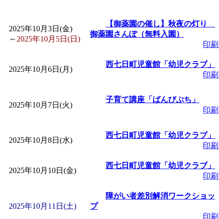
「
みなづる号乗車体験
【御薬園の催し】秋夜の灯り
2025年10月3日(金)
御薬園さんぽ（無料入園）
～
2025年10月5日(日)
印刷
de 健康づくり」
」 受付
西七日町児童館「幼児クラブ」
2025年10月6日(月)
「
皆鶴姫のこびる塾～
印刷
～
」 受付期間：～2026/
子育て講座「ばんびぷち」
2025年10月7日(火)
印刷
「
みなづる号乗車体験
西七日町児童館「幼児クラブ」
2025年10月8日(水)
印刷
de 健康づくり」
」 受付
西七日町児童館「幼児クラブ」
2025年10月10日(金)
印刷
障がい者差別解消ワークショッ
2025年10月11日(土)
プ
印刷