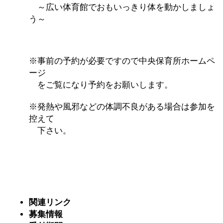
～広い体育館でおもいっきり体を動かしましょ
「
赤ちゃん子育て講座
う～
付期間：2026/08/10～20
※事前の予約が必要ですので中央保育所ホームペ
「
赤ちゃん子育て講座
ージ
をご覧になり予約をお願いします。
付期間：2026/08/10～20
※発熱や風邪などの体調不良がある場合は参加を
「
まだまだ暑い！コミ
控えて
下さい。
レクリエーション 障
ットせよ！
」 受付期間：
「
皆鶴姫のこびる塾～
関連リンク
募集情報