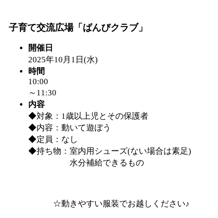
「
皆鶴姫のこびる塾～
子育て交流広場「ばんびクラブ」
～
」 受付期間：～2026/
開催日
2025年10月1日(水)
「
子育て講座「ばんび
時間
10:00
～11:30
2026/07/10～2026/08/2
内容
◆対象：1歳以上児とその保護者
「
子育て交流広場「ば
◆内容：動いて遊ぼう
◆定員：なし
間：2026/07/13～2026/0
◆持ち物：室内用シューズ(ない場合は素足)
水分補給できるもの
「
子育て交流広場「ば
間：2026/08/10～2026/0
☆動きやすい服装でお越しください♪