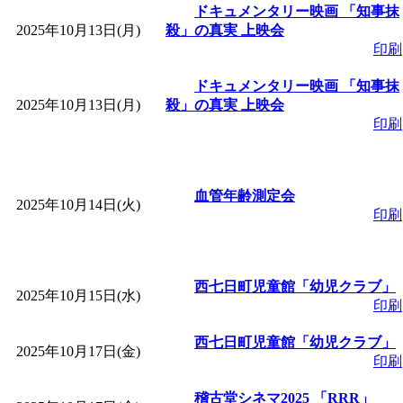
ットせよ！
」 受付期間：
ドキュメンタリー映画 「知事抹
2025年10月13日(月)
殺」の真実 上映会
印刷
「
皆鶴姫のこびる塾～
ドキュメンタリー映画 「知事抹
～
」 受付期間：～2026/
2025年10月13日(月)
殺」の真実 上映会
印刷
「
みなづる号乗車体験
de 健康づくり」
血管年齢測定会
」 受付
2025年10月14日(火)
印刷
「
堂島地区歴史ウオー
西七日町児童館「幼児クラブ」
す
」 受付期間：～2026/
2025年10月15日(水)
印刷
「
みなづる号乗車体験
西七日町児童館「幼児クラブ」
2025年10月17日(金)
印刷
de 健康づくり」
」 受付
稽古堂シネマ2025 「RRR」