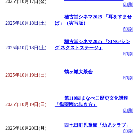
2025年10月17日(金)
印刷
「
皆鶴姫のこびる塾～
稽古堂シネマ2025 「耳をすませ
2025年10月18日(土)
ば」（実写版）
～
」 受付期間：～2026/
印刷
稽古堂シネマ2025 「SING/シン
「
みなづる号乗車体験
2025年10月18日(土)
グ ネクストステージ」
印刷
de 健康づくり」
」 受付
鶴ヶ城大茶会
2025年10月19日(日)
印刷
第110回まなべこ歴史文化講座
2025年10月19日(日)
「御薬園の歩き方」
印刷
西七日町児童館「幼児クラブ」
2025年10月20日(月)
印刷