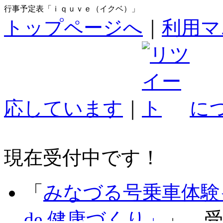
行事予定表「ｉｑｕｖｅ（イクベ）」
トップページへ
｜
利用マ
応しています
｜
に
現在受付中です！
「
みなづる号乗車体験
de 健康づくり」
」 受付