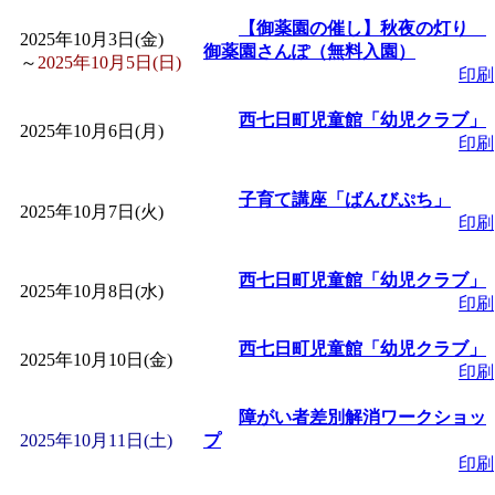
「
子育て交流広場「ば
【御薬園の催し】秋夜の灯り
2025年10月3日(金)
御薬園さんぽ（無料入園）
～
2025年10月5日(日)
印刷
間：2026/08/10～2026/0
西七日町児童館「幼児クラブ」
2025年10月6日(月)
「
赤ちゃん子育て講座
印刷
付期間：2026/08/10～20
子育て講座「ばんびぷち」
2025年10月7日(火)
印刷
「
赤ちゃん子育て講座
西七日町児童館「幼児クラブ」
2025年10月8日(水)
印刷
付期間：2026/08/10～20
西七日町児童館「幼児クラブ」
2025年10月10日(金)
印刷
「
まだまだ暑い！コミ
障がい者差別解消ワークショッ
レクリエーション 障
2025年10月11日(土)
プ
印刷