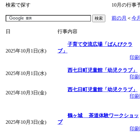
検索で探す
10月の行事
「
子育て交流広場「ば
前の月
＜
今
間：2026/07/09～2026/0
日
行事内容
「
皆鶴姫のこびる塾～
子育て交流広場「ばんびクラ
2025年10月1日(水)
ブ」
印刷
～
」 受付期間：～2026/
西七日町児童館「幼児クラブ」
2025年10月1日(水)
印刷
「
子育て講座「ばんび
西七日町児童館「幼児クラブ」
2025年10月3日(金)
2026/07/10～2026/08/2
印刷
「
子育て交流広場「ば
鶴ヶ城 茶道体験ワークショッ
2025年10月3日(金)
プ
間：2026/07/13～2026/0
印刷