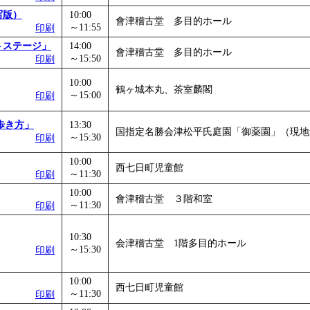
写版）
10:00
會津稽古堂 多目的ホール
～11:55
印刷
ストステージ」
14:00
會津稽古堂 多目的ホール
～15:50
印刷
10:00
鶴ヶ城本丸、茶室麟閣
～15:00
印刷
歩き方」
13:30
国指定名勝会津松平氏庭園「御薬園」（現地
～15:30
印刷
10:00
西七日町児童館
～11:30
印刷
10:00
會津稽古堂 ３階和室
～11:30
印刷
10:30
会津稽古堂 1階多目的ホール
～15:30
印刷
10:00
西七日町児童館
～11:30
印刷