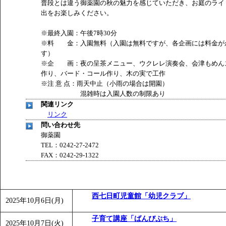
普段とは違う御薬園の秋の魅力を感じていただき、お庭のライ
出をお楽しみください。
※最終入園：午後7時30分
※料 金：入園無料（入園は無料ですが、各企画には料金が
す）
※企 画：夜の呈茶メニュー、ウクレレ演奏会、会津もめん
作り、バード・コール作り、木の実で工作
※注 意 点：雨天中止（小雨の場合は開園）
混雑時は入園人数の制限あり
関連リンク
リンク
問い合わせ先
御薬園
TEL：0242-27-2472
FAX：0242-29-1322
西七日町児童館「幼児クラブ」
2025年10月6日(月)
子育て講座「ばんびぷち」
2025年10月7日(火)