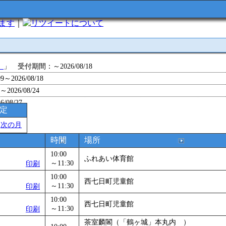
います
｜
について
」
」 受付期間：～2026/08/18
～2026/08/18
26/08/24
/08/27
予定
～2026/08/28
＞
次の月
～2026/09/01
0～2026/09/07
時間
場所
0～2026/09/11
10:00
ふれあい体育館
ョン 障害物競争でお土産をゲットせよ！
～11:30
」 受付期間：～2026/09/13
印刷
26/09/14
10:00
西七日町児童館
～11:30
印刷
」
」 受付期間：～2026/09/29
2026/09/30
10:00
西七日町児童館
～11:30
印刷
」
」 受付期間：～2026/11/05
茶室麟閣（「鶴ヶ城」本丸内 ）
26/11/30