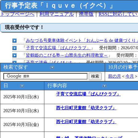
行事予定表「ｉｑｕｖｅ（イクベ）」
トップページへ
｜
利用マニュアル
｜
携帯版
｜
RSSに対応して
現在受付中です！
「
みなづる号乗車体験イベント「おんぷーる de 健康づくり
「
子育て交流広場「ばんびクラブ」
」 受付期間：2026/07/09
「
皆鶴姫のこびる塾～山際先生の料理教室～
」 受付期間：～20
「
子育て講座「ばんびぷち」
」 受付期間：2026/07/10～2026
検索で探す
10月の行事
「
子育て交流広場「ばんびクラブ」
」 受付期間：2026/07/13
前の月
＜
今月
「
子育て交流広場「ばんびクラブ」
」 受付期間：2026/08/10
「
赤ちゃん子育て講座「ばんびぷち」
」 受付期間：2026/08/1
日
行事内容
「
赤ちゃん子育て講座「ばんびぷち」
」 受付期間：2026/08/1
子育て交流広場「ばんびクラブ」
2025年10月1日(水)
「
まだまだ暑い！コミプの夏！！第11回 水中レクリエーシ
「
皆鶴姫のこびる塾～山際先生の料理教室～
」 受付期間：～20
西七日町児童館「幼児クラブ」
2025年10月1日(水)
「
みなづる号乗車体験イベント「おんぷーる de 健康づくり
「
堂島地区歴史ウオークの参加者を募集します
西七日町児童館「幼児クラブ」
」 受付期間：～
2025年10月3日(金)
「
みなづる号乗車体験イベント「おんぷーる de 健康づくり
「
皆鶴姫のこびる塾～山際先生の料理教室～
」 受付期間：～20