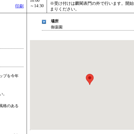
10:00
※受け付けは麟閣表門の外で行います。開始
」
」 受付期間：～2026/12/03
～14:30
印刷
まりください。
場所
）
御薬園
ップを今年
い。
風格のある