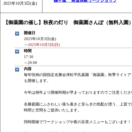
鶴ヶ城 茶道体験ワークショップ
2025年10月3日(金)
「
みなづる号乗車体験イベント「おんぷーる de 健康づくり
【御薬園の催し】秋夜の灯り 御薬園さんぽ（無料入園
開催日
2025年10月3日(金)
～
2025年10月5日(日)
時間
17:30
～20:00
内容
毎年恒例の国指定名勝会津松平氏庭園「御薬園」秋季ライトア
も開催します。
今年は例年より開催時期が早まっておりますのでご注意くださ
名勝庭園にふさわしい落ち着きと安らぎの気配が漂う、上質で
時間と空間をご提供いたします。
同時開催でワークショップや夜の呈茶メニューもございます！