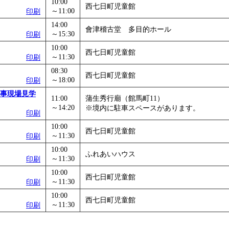
10:00
西七日町児童館
～11:00
印刷
14:00
會津稽古堂 多目的ホール
～15:30
印刷
10:00
西七日町児童館
～11:30
印刷
08:30
西七日町児童館
～18:00
印刷
工事現場見学
11:00
蒲生秀行廟（館馬町11）
～14:20
※境内に駐車スペースがあります。
印刷
10:00
西七日町児童館
～11:30
印刷
10:00
ふれあいハウス
～11:30
印刷
10:00
西七日町児童館
～11:30
印刷
10:00
西七日町児童館
～11:30
印刷