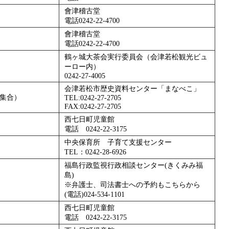
會津稽古堂
電話0242-22-4700
會津稽古堂
電話0242-22-4700
鶴ヶ城大茶会実行委員会（会津若松観光ビュ
ーロー内）
0242-27-4005
会津若松市歴史資料センター「まなべこ」
集合）
TEL:0242-27-2705
FAX:0242-27-2705
西七日町児童館
電話 0242‐22‐3175
中央保育所 子育て支援センター
TEL：0242-28-6926
福島行政監視行政相談センター(きくみみ福
島)
※弁護士、司法書士への予約もこちらから
(電話)024-534-1101
西七日町児童館
電話 0242‐22‐3175