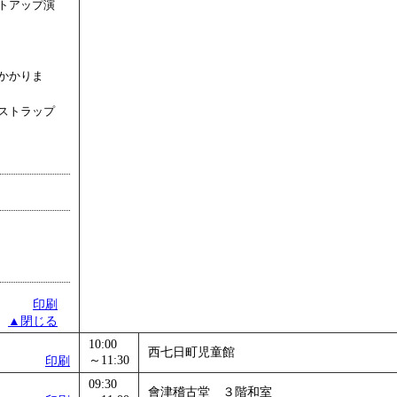
トアップ演
かかりま
ストラップ
印刷
▲閉じる
10:00
西七日町児童館
～11:30
印刷
09:30
會津稽古堂 ３階和室