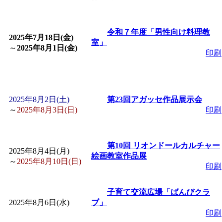
「
皆鶴姫のこびる塾～
令和７年度「男性向け料理教
2025年7月18日(金)
室」
～
」 受付期間：～2026/
～
2025年8月1日(金)
印刷
「
子育て講座「ばんび
2026/07/10～2026/08/2
2025年8月2日(土)
第23回アガッセ作品展示会
～
2025年8月3日(日)
印刷
「
子育て交流広場「ば
第10回 リオンドールカルチャー
間：2026/07/13～2026/0
2025年8月4日(月)
絵画教室作品展
～
2025年8月10日(日)
印刷
「
子育て交流広場「ば
子育て交流広場「ばんびクラ
2025年8月6日(水)
ブ」
間：2026/08/10～2026/0
印刷