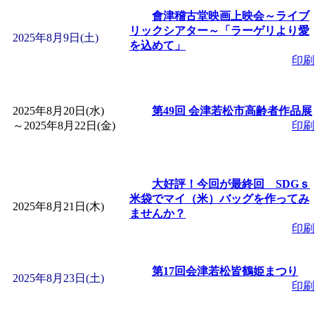
「
赤ちゃん子育て講座
會津稽古堂映画上映会～ライブ
リックシアター～「ラーゲリより愛
2025年8月9日(土)
を込めて」
付期間：2026/08/10～20
印刷
「
赤ちゃん子育て講座
2025年8月20日(水)
第49回 会津若松市高齢者作品展
～
2025年8月22日(金)
印刷
付期間：2026/08/10～20
「
まだまだ暑い！コミ
大好評！今回が最終回 SDGｓ
米袋でマイ（米）バッグを作ってみ
レクリエーション 障
2025年8月21日(木)
ませんか？
印刷
ットせよ！
」 受付期間：
第17回会津若松皆鶴姫まつり
2025年8月23日(土)
「
皆鶴姫のこびる塾～
印刷