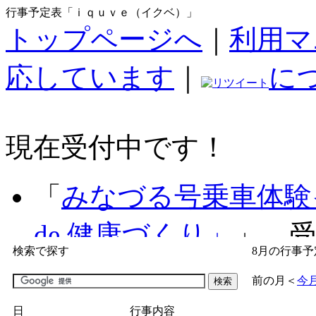
行事予定表「ｉｑｕｖｅ（イクベ）」
トップページへ
｜
利用マ
応しています
｜
に
現在受付中です！
「
みなづる号乗車体験
de 健康づくり」
」 受付
検索で探す
8月の行事予
「
子育て交流広場「ば
前の月
＜
今
間：2026/07/09～2026/0
日
行事内容