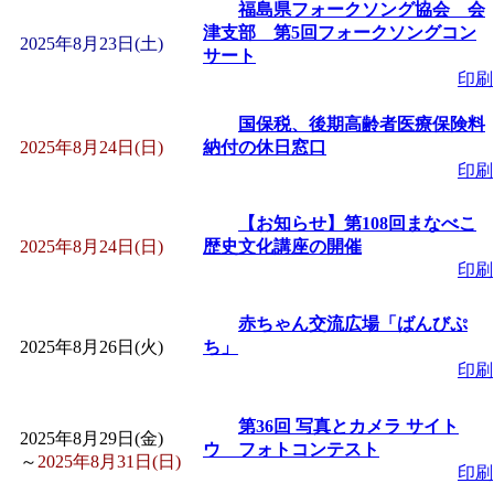
～
」 受付期間：～2026/
福島県フォークソング協会 会
津支部 第5回フォークソングコン
2025年8月23日(土)
サート
「
子育て交流広場「ば
印刷
間：2026/08/10～2026/0
国保税、後期高齢者医療保険料
2025年8月24日(日)
納付の休日窓口
印刷
「
赤ちゃん交流広場「
【お知らせ】第108回まなべこ
間：2026/08/10～2026/0
2025年8月24日(日)
歴史文化講座の開催
印刷
「
みなづる号乗車体験
赤ちゃん交流広場「ばんびぷ
2025年8月26日(火)
ち」
de 健康づくり」
」 受付
印刷
「
堂島地区歴史ウオー
第36回 写真とカメラ サイト
2025年8月29日(金)
ウ フォトコンテスト
～
2025年8月31日(日)
印刷
す
」 受付期間：～2026/