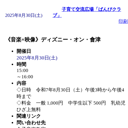
子育て交流広場「ばんびクラ
「
みなづる号乗車体験
2025年8月30日(土)
ブ」
印刷
de 健康づくり」
」 受付
《音楽×映像》ディズニー・オン・會津
「
皆鶴姫のこびる塾～
開催日
～
2025年8月30日(土)
」 受付期間：～2026/
時間
15:00
「
みなづる号乗車体験
～16:00
内容
de 健康づくり」
」 受付
◇日時 令和7年8月30日（土）午後3時から午後4
時まで
◇料金 一般 1,000円 中学生以下 500円 乳幼児
ひざ上無料
関連リンク
問い合わせ先