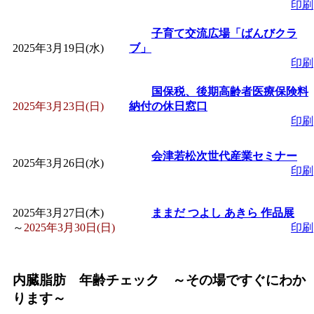
ットせよ！
」 受付期間：
印刷
子育て交流広場「ばんびクラ
「
皆鶴姫のこびる塾～
2025年3月19日(水)
ブ」
印刷
～
」 受付期間：～2026/
国保税、後期高齢者医療保険料
2025年3月23日(日)
納付の休日窓口
「
子育て交流広場「ば
印刷
間：2026/08/10～2026/0
会津若松次世代産業セミナー
2025年3月26日(水)
印刷
「
赤ちゃん交流広場「
2025年3月27日(木)
ままだ つよし あきら 作品展
～
2025年3月30日(日)
印刷
間：2026/08/10～2026/0
「
みなづる号乗車体験
内臓脂肪 年齢チェック ～その場ですぐにわか
ります～
de 健康づくり」
」 受付