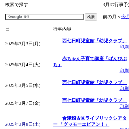
検索で探す
3月の行事予
「
子育て交流広場「ば
前の月
＜
今
間：2026/07/09～2026/0
日
行事内容
「
皆鶴姫のこびる塾～
西七日町児童館「幼児クラブ」
2025年3月3日(月)
印刷
～
」 受付期間：～2026/
赤ちゃん子育て講座「ばんびぷ
2025年3月4日(火)
ち」
印刷
「
子育て講座「ばんび
西七日町児童館「幼児クラブ」
2025年3月5日(水)
2026/07/10～2026/08/2
印刷
西七日町児童館「幼児クラブ」
「
子育て交流広場「ば
2025年3月7日(金)
印刷
會津稽古堂ライブリックシアタ
間：2026/07/13～2026/0
2025年3月8日(土)
ー 「グッモーエビアン！」