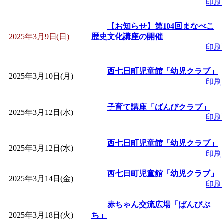
印刷
「
子育て交流広場「ば
【お知らせ】第104回まなべこ
間：2026/08/10～2026/0
2025年3月9日(日)
歴史文化講座の開催
印刷
「
赤ちゃん子育て講座
西七日町児童館「幼児クラブ」
2025年3月10日(月)
印刷
付期間：2026/08/10～20
子育て講座「ばんびクラブ」
2025年3月12日(水)
「
赤ちゃん子育て講座
印刷
付期間：2026/08/10～20
西七日町児童館「幼児クラブ」
2025年3月12日(水)
印刷
「
まだまだ暑い！コミ
西七日町児童館「幼児クラブ」
2025年3月14日(金)
印刷
レクリエーション 障
赤ちゃん交流広場「ばんびぷ
2025年3月18日(火)
ち」