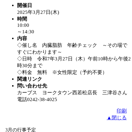
開催日
「
堂島地区歴史ウオー
2025年3月27日(木)
時間
10:00
す
」 受付期間：～2026/
～14:30
内容
「
みなづる号乗車体験
◇催し名 内臓脂肪 年齢チェック ～その場で
すぐにわかります～
◇日時 令和7年3月27日（木）午前10時から午後2
de 健康づくり」
」 受付
時30分まで
◇料金 無料 ※女性限定（予約不要）
「
皆鶴姫のこびる塾～
関連リンク
問い合わせ先
～
」 受付期間：～2026/
カーブス ヨークタウン西若松店長 三津谷さん
電話0242-38-4025
「
みなづる号乗車体験
印刷
▲閉じる
de 健康づくり」
」 受付
3月の行事予定