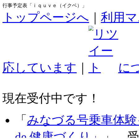
行事予定表「ｉｑｕｖｅ（イクベ）」
トップページへ
｜
利用マ
応しています
｜
に
現在受付中です！
「
みなづる号乗車体験
de 健康づくり」
」 受付