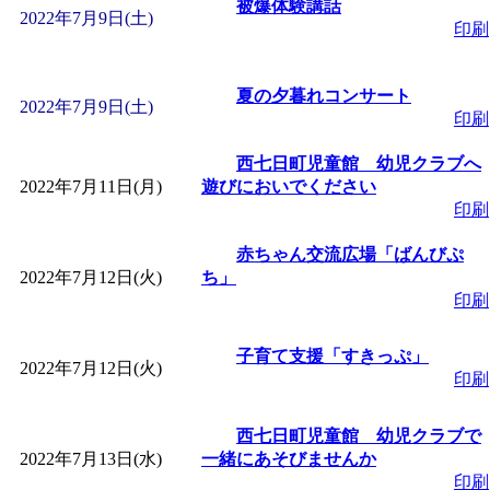
～
」 受付期間：～2026/
被爆体験講話
2022年7月9日(土)
印刷
「
子育て交流広場「ば
夏の夕暮れコンサート
2022年7月9日(土)
印刷
間：2026/08/10～2026/0
西七日町児童館 幼児クラブへ
「
赤ちゃん交流広場「
2022年7月11日(月)
遊びにおいでください
印刷
間：2026/08/10～2026/0
赤ちゃん交流広場「ばんびぷ
2022年7月12日(火)
ち」
「
みなづる号乗車体験
印刷
de 健康づくり」
子育て支援「すきっぷ」
」 受付
2022年7月12日(火)
印刷
「
堂島地区歴史ウオー
西七日町児童館 幼児クラブで
2022年7月13日(水)
一緒にあそびませんか
す
」 受付期間：～2026/
印刷