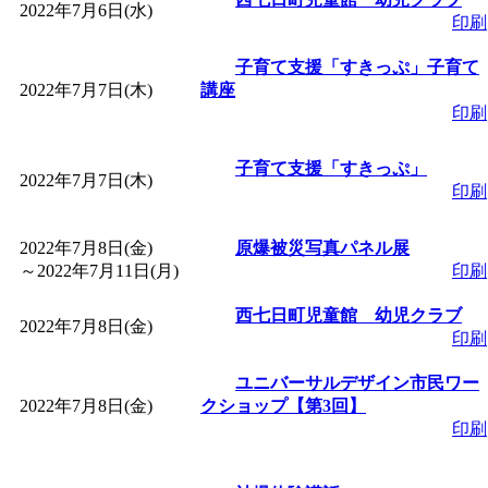
2022年7月6日(水)
「
赤ちゃん子育て講座
印刷
子育て支援「すきっぷ」子育て
付期間：2026/08/10～20
2022年7月7日(木)
講座
印刷
「
赤ちゃん子育て講座
子育て支援「すきっぷ」
2022年7月7日(木)
印刷
付期間：2026/08/10～20
2022年7月8日(金)
原爆被災写真パネル展
「
まだまだ暑い！コミ
～
2022年7月11日(月)
印刷
レクリエーション 障
西七日町児童館 幼児クラブ
2022年7月8日(金)
印刷
ットせよ！
」 受付期間：
ユニバーサルデザイン市民ワー
2022年7月8日(金)
クショップ【第3回】
印刷
「
皆鶴姫のこびる塾～