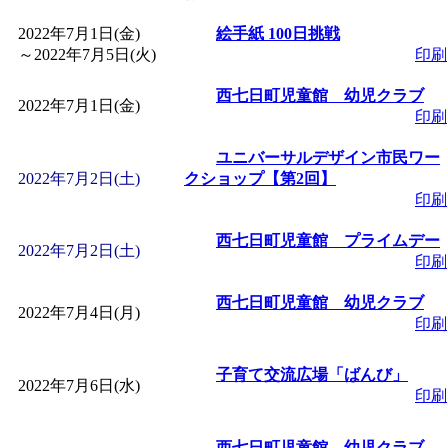
2022年7月1日(金)
「
皆鶴姫のこびる塾～
絵手紙 100日挑戦
～
2022年7月5日(火)
印刷
～
」 受付期間：～2026/
西七日町児童館 幼児クラブ
2022年7月1日(金)
印刷
「
子育て講座「ばんび
ユニバーサルデザイン市民ワー
2022年7月2日(土)
クショップ【第2回】
2026/07/10～2026/08/2
印刷
西七日町児童館 プライムデー
「
子育て交流広場「ば
2022年7月2日(土)
印刷
西七日町児童館 幼児クラブ
間：2026/07/13～2026/0
2022年7月4日(月)
印刷
「
子育て交流広場「ば
子育て交流広場「ばんび」
2022年7月6日(水)
印刷
間：2026/08/10～2026/0
西七日町児童館 幼児クラブ