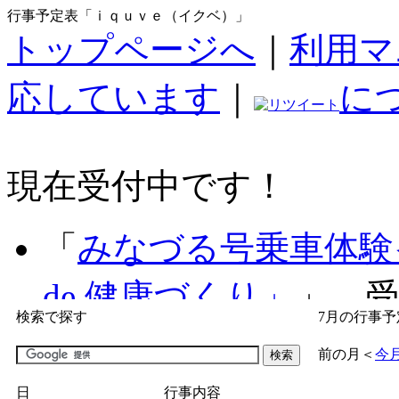
行事予定表「ｉｑｕｖｅ（イクベ）」
トップページへ
｜
利用マ
応しています
｜
に
現在受付中です！
「
みなづる号乗車体験
de 健康づくり」
」 受付
検索で探す
7月の行事予
「
子育て交流広場「ば
前の月
＜
今
間：2026/07/09～2026/0
日
行事内容