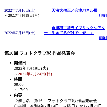
「
みなづる号乗車体験
2022年7月16日(土)
天海大僧正と会津パネル展
～
2022年7月18日(月)
印刷
de 健康づくり」
」 受付
會津稽古堂ライブリックシアタ
2022年7月16日(土)
ー「生きてるだけで、愛。」
「
皆鶴姫のこびる塾～
印刷
～
」 受付期間：～2026/
第16回 フォトクラブ彩 作品発表会
「
みなづる号乗車体験
開催日
2022年7月19日(火)
～
2022年7月24日(日)
de 健康づくり」
」 受付
時間
09:00
～17:00
内容
◇催し名 第16回 フォトクラブ彩 作品発表会
◇会期 令和4年7月19日（火曜日）から7月24日