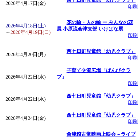
西七日町児童館「幼児クラブ」
2026年4月17日(金)
「
赤ちゃん子育て講座
印刷
付期間：2026/08/10～20
花の輪・人の輪 ー みんなの花
2026年4月18日(土)
展 小原流会津支部 いけばな展
～
2026年4月19日(日)
印刷
「
赤ちゃん子育て講座
西七日町児童館「幼児クラブ」
2026年4月20日(月)
付期間：2026/08/10～20
印刷
子育て交流広場「ばんびクラ
「
まだまだ暑い！コミ
2026年4月22日(水)
ブ」
印刷
レクリエーション 障
西七日町児童館「幼児クラブ」
2026年4月22日(水)
印刷
ットせよ！
」 受付期間：
西七日町児童館「幼児クラブ」
2026年4月24日(金)
印刷
「
皆鶴姫のこびる塾～
會津稽古堂映画上映会～ライブ