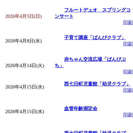
「
皆鶴姫のこびる塾～
フルートデュオ スプリングコ
2026年4月5日(日)
ンサート
印刷
～
」 受付期間：～2026/
子育て講座「ばんびクラブ」
2026年4月8日(水)
「
子育て講座「ばんび
印刷
2026/07/10～2026/08/2
赤ちゃん交流広場「ばんびぷ
2026年4月14日(火)
ち」
印刷
「
子育て交流広場「ば
西七日町児童館「幼児クラブ」
2026年4月15日(水)
間：2026/07/13～2026/0
印刷
「
子育て交流広場「ば
血管年齢測定会
2026年4月15日(水)
印刷
間：2026/08/10～2026/0