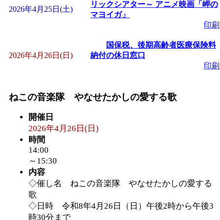
～
」 受付期間：～2026/
リックシアター～ アニメ映画「岬の
2026年4月25日(土)
マヨイガ」
印刷
「
子育て交流広場「ば
国保税、後期高齢者医療保険料
間：2026/08/10～2026/0
2026年4月26日(日)
納付の休日窓口
印刷
「
赤ちゃん交流広場「
ねこの音楽隊 やなせたかしの愛する歌
間：2026/08/10～2026/0
開催日
2026年4月26日(日)
「
みなづる号乗車体験
時間
14:00
de 健康づくり」
」 受付
～15:30
内容
◇催し名 ねこの音楽隊 やなせたかしの愛する
「
堂島地区歴史ウオー
歌
◇日時 令和8年4月26日（日）午後2時から午後3
す
」 受付期間：～2026/
時30分まで