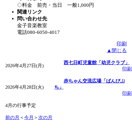
◇料金 前売・当日 一般1,000円
「
関連リンク
みなづる号乗車体験
問い合わせ先
金子音楽教室
de 健康づくり」
」 受付
電話080-6050-4017
「
皆鶴姫のこびる塾～
印刷
▲閉じる
～
」 受付期間：～2026/
西七日町児童館「幼児クラブ」
2026年4月27日(月)
印刷
「
みなづる号乗車体験
赤ちゃん交流広場「ばんびぷ
2026年4月28日(火)
ち」
de 健康づくり」
」 受付
印刷
4月の行事予定
前の月
＜
今月
＞
次の月