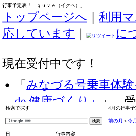
行事予定表「ｉｑｕｖｅ（イクベ）」
トップページへ
｜
利用マ
応しています
｜
に
現在受付中です！
「
みなづる号乗車体験
de 健康づくり」
」 受付
検索で探す
4月の行事予
「
子育て交流広場「ば
前の月
＜
今
間：2026/07/09～2026/0
日
行事内容