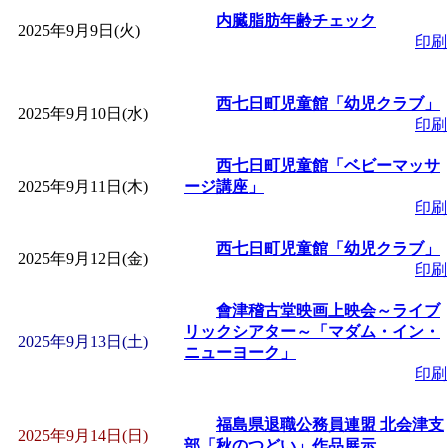
「
赤ちゃん子育て講座
内臓脂肪年齢チェック
2025年9月9日(火)
印刷
付期間：2026/08/10～20
西七日町児童館「幼児クラブ」
2025年9月10日(水)
印刷
「
赤ちゃん子育て講座
西七日町児童館「ベビーマッサ
付期間：2026/08/10～20
2025年9月11日(木)
ージ講座」
印刷
「
まだまだ暑い！コミ
西七日町児童館「幼児クラブ」
2025年9月12日(金)
印刷
レクリエーション 障
會津稽古堂映画上映会～ライブ
リックシアター～「マダム・イン・
2025年9月13日(土)
ットせよ！
」 受付期間：
ニューヨーク」
印刷
「
皆鶴姫のこびる塾～
福島県退職公務員連盟 北会津支
2025年9月14日(日)
部「秋のつどい」作品展示