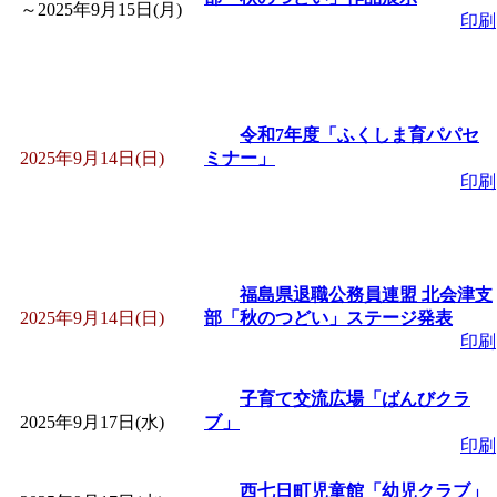
～
」 受付期間：～2026/
～
2025年9月15日(月)
印刷
「
子育て交流広場「ば
間：2026/08/10～2026/0
令和7年度「ふくしま育パパセ
2025年9月14日(日)
ミナー」
「
赤ちゃん交流広場「
印刷
間：2026/08/10～2026/0
福島県退職公務員連盟 北会津支
「
みなづる号乗車体験
2025年9月14日(日)
部「秋のつどい」ステージ発表
印刷
de 健康づくり」
」 受付
子育て交流広場「ばんびクラ
「
堂島地区歴史ウオー
2025年9月17日(水)
ブ」
印刷
す
」 受付期間：～2026/
西七日町児童館「幼児クラブ」