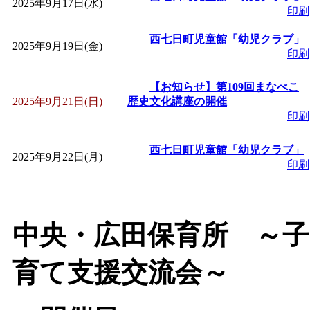
2025年9月17日(水)
印刷
「
みなづる号乗車体験
西七日町児童館「幼児クラブ」
2025年9月19日(金)
印刷
de 健康づくり」
」 受付
【お知らせ】第109回まなべこ
2025年9月21日(日)
歴史文化講座の開催
「
皆鶴姫のこびる塾～
印刷
～
」 受付期間：～2026/
西七日町児童館「幼児クラブ」
2025年9月22日(月)
印刷
「
みなづる号乗車体験
de 健康づくり」
」 受付
中央・広田保育所 ～子
育て支援交流会～