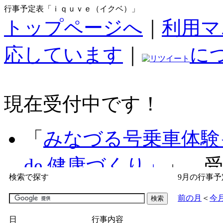
行事予定表「ｉｑｕｖｅ（イクベ）」
トップページへ
｜
利用マ
応しています
｜
に
現在受付中です！
「
みなづる号乗車体験
de 健康づくり」
」 受付
検索で探す
9月の行事予
「
子育て交流広場「ば
前の月
＜
今
間：2026/07/09～2026/0
日
行事内容