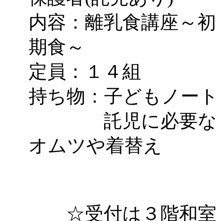
～
」 受付期間：～2026/
内容：離乳食講座～初
「
子育て交流広場「ば
期食～
間：2026/08/10～2026/0
定員：１４組
「
赤ちゃん交流広場「
持ち物：子どもノート
間：2026/08/10～2026/0
託児に必要な
「
みなづる号乗車体験
オムツや着替え
de 健康づくり」
」 受付
「
堂島地区歴史ウオー
☆受付は３階和室
す
」 受付期間：～2026/