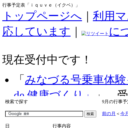
行事予定表「ｉｑｕｖｅ（イクベ）」
トップページへ
｜
利用マ
応しています
｜
に
現在受付中です！
「
みなづる号乗車体験
de 健康づくり」
」 受付
検索で探す
9月の行事予
「
子育て交流広場「ば
前の月
＜
今
間：2026/07/09～2026/0
日
行事内容