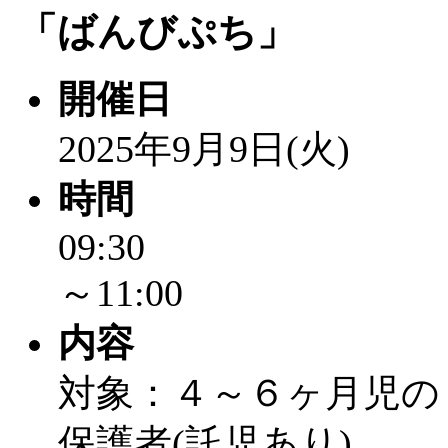
「
赤ちゃん子育て講座
「ばんびぷち」
付期間：2026/08/10～20
開催日
「
赤ちゃん子育て講座
2025年9月9日(火)
付期間：2026/08/10～20
時間
「
まだまだ暑い！コミ
09:30
～11:00
レクリエーション 障
内容
ットせよ！
」 受付期間：
対象：４～６ヶ月児の
「
皆鶴姫のこびる塾～
保護者(託児あり)