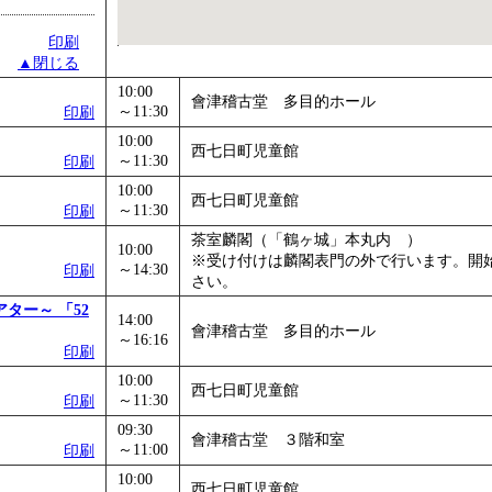
印刷
▲閉じる
10:00
會津稽古堂 多目的ホール
～11:30
印刷
10:00
西七日町児童館
～11:30
印刷
10:00
西七日町児童館
～11:30
印刷
茶室麟閣（「鶴ヶ城」本丸内 ）
10:00
※受け付けは麟閣表門の外で行います。開
～14:30
印刷
さい。
ター～ 「52
14:00
會津稽古堂 多目的ホール
～16:16
印刷
10:00
西七日町児童館
～11:30
印刷
09:30
會津稽古堂 ３階和室
～11:00
印刷
10:00
西七日町児童館