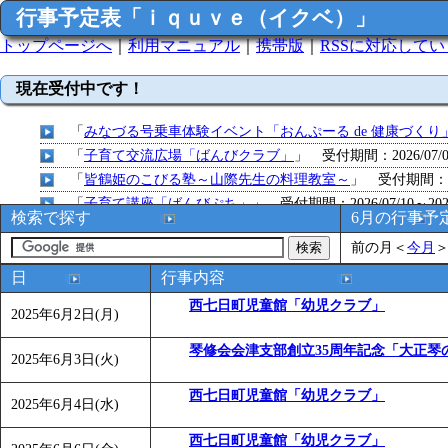
行事予定表「ｉｑｕｖｅ（イクベ）」
トップページへ
｜
利用マニュアル
｜
携帯版
｜
RSSに対応して
現在受付中です！
「
みなづる号乗車体験イベント「おんぷーる de 健康づくり
「
子育て交流広場「ばんびクラブ」
」 受付期間：2026/07/09
「
皆鶴姫のこびる塾～山際先生の料理教室～
」 受付期間：～20
「
子育て講座「ばんびぷち」
」 受付期間：2026/07/10～2026
検索で探す
6月の行事予
「
子育て交流広場「ばんびクラブ」
」 受付期間：2026/07/13
前の月
＜
今月
「
子育て交流広場「ばんびクラブ」
」 受付期間：2026/08/10
「
赤ちゃん子育て講座「ばんびぷち」
」 受付期間：2026/08/1
日
行事内容
「
赤ちゃん子育て講座「ばんびぷち」
」 受付期間：2026/08/1
西七日町児童館「幼児クラブ」
2025年6月2日(月)
「
まだまだ暑い！コミプの夏！！第11回 水中レクリエーシ
「
皆鶴姫のこびる塾～山際先生の料理教室～
」 受付期間：～20
琴修会会津支部創立35周年記念「大正琴
2025年6月3日(火)
「
みなづる号乗車体験イベント「おんぷーる de 健康づくり
「
堂島地区歴史ウオークの参加者を募集します
西七日町児童館「幼児クラブ」
」 受付期間：～
2025年6月4日(水)
「
みなづる号乗車体験イベント「おんぷーる de 健康づくり
西七日町児童館「幼児クラブ」
「
皆鶴姫のこびる塾～山際先生の料理教室～
」 受付期間：～20