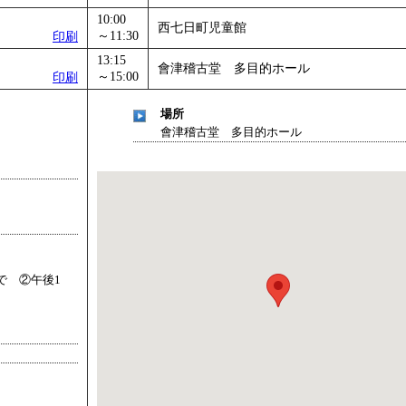
10:00
西七日町児童館
～11:30
印刷
13:15
會津稽古堂 多目的ホール
～15:00
印刷
場所
會津稽古堂 多目的ホール
で ②午後1