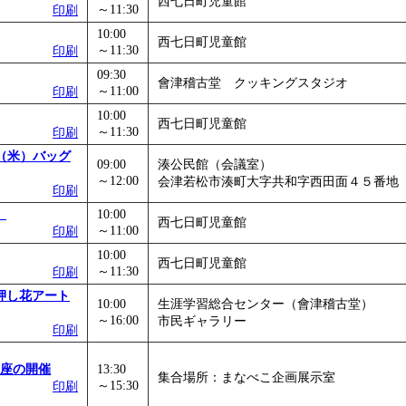
西七日町児童館
～11:30
印刷
」
」 受付期間：～2026/12/03
10:00
西七日町児童館
～11:30
印刷
09:30
會津稽古堂 クッキングスタジオ
～11:00
印刷
10:00
西七日町児童館
～11:30
印刷
（米）バッグ
09:00
湊公民館（会議室）
～12:00
会津若松市湊町大字共和字西田面４５番地
印刷
」
10:00
西七日町児童館
～11:00
印刷
10:00
西七日町児童館
～11:30
印刷
押し花アート
10:00
生涯学習総合センター（會津稽古堂）
～16:00
市民ギャラリー
印刷
講座の開催
13:30
集合場所：まなべこ企画展示室
～15:30
印刷