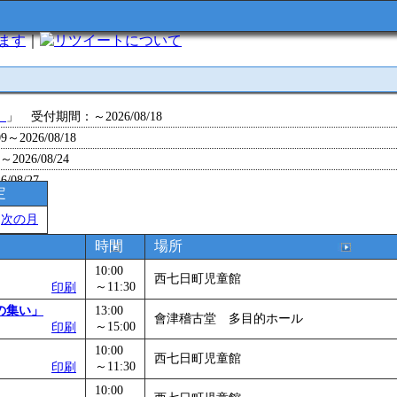
います
｜
について
」
」 受付期間：～2026/08/18
～2026/08/18
26/08/24
/08/27
定
～2026/08/28
＞
次の月
～2026/09/01
0～2026/09/07
時間
場所
0～2026/09/11
10:00
西七日町児童館
ョン 障害物競争でお土産をゲットせよ！
～11:30
」 受付期間：～2026/09/13
印刷
26/09/14
の集い」
13:00
會津稽古堂 多目的ホール
～15:00
印刷
」
」 受付期間：～2026/09/29
2026/09/30
10:00
西七日町児童館
～11:30
印刷
」
」 受付期間：～2026/11/05
10:00
26/11/30