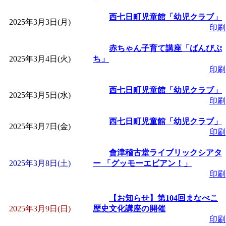
「
皆鶴姫のこびる塾～
西七日町児童館「幼児クラブ」
2025年3月3日(月)
印刷
～
」 受付期間：～2026/
赤ちゃん子育て講座「ばんびぷ
2025年3月4日(火)
ち」
印刷
「
子育て講座「ばんび
西七日町児童館「幼児クラブ」
2025年3月5日(水)
2026/07/10～2026/08/2
印刷
西七日町児童館「幼児クラブ」
「
子育て交流広場「ば
2025年3月7日(金)
印刷
會津稽古堂ライブリックシアタ
間：2026/07/13～2026/0
2025年3月8日(土)
ー 「グッモーエビアン！」
印刷
「
子育て交流広場「ば
【お知らせ】第104回まなべこ
間：2026/08/10～2026/0
2025年3月9日(日)
歴史文化講座の開催
印刷