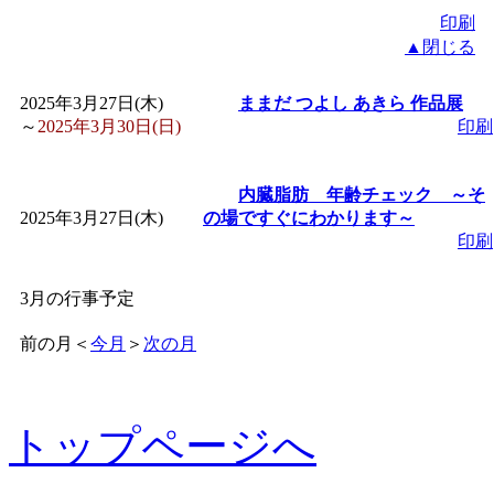
印刷
「
みなづる号乗車体験
▲閉じる
2025年3月27日(木)
de 健康づくり」
ままだ つよし あきら 作品展
」 受付
～
2025年3月30日(日)
印刷
「
皆鶴姫のこびる塾～
内臓脂肪 年齢チェック ～そ
2025年3月27日(木)
の場ですぐにわかります～
～
」 受付期間：～2026/
印刷
「
みなづる号乗車体験
3月の行事予定
de 健康づくり」
」 受付
前の月
＜
今月
＞
次の月
トップページへ