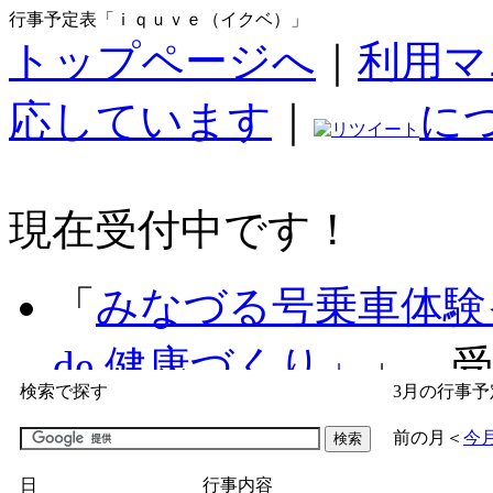
行事予定表「ｉｑｕｖｅ（イクベ）」
トップページへ
｜
利用マ
応しています
｜
に
現在受付中です！
「
みなづる号乗車体験
de 健康づくり」
」 受付
検索で探す
3月の行事予
「
子育て交流広場「ば
前の月
＜
今
間：2026/07/09～2026/0
日
行事内容