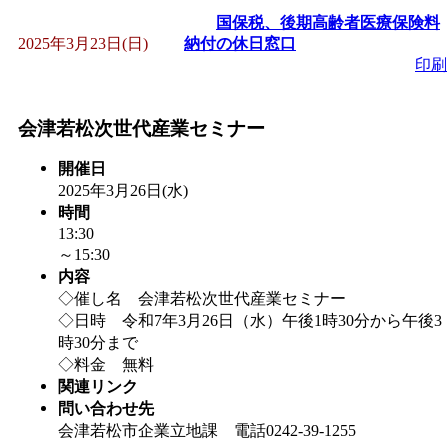
～
」 受付期間：～2026/
国保税、後期高齢者医療保険料
2025年3月23日(日)
納付の休日窓口
「
子育て交流広場「ば
印刷
間：2026/08/10～2026/0
会津若松次世代産業セミナー
「
赤ちゃん交流広場「
開催日
2025年3月26日(水)
時間
間：2026/08/10～2026/0
13:30
～15:30
「
みなづる号乗車体験
内容
◇催し名 会津若松次世代産業セミナー
◇日時 令和7年3月26日（水）午後1時30分から午後3
de 健康づくり」
」 受付
時30分まで
◇料金 無料
「
堂島地区歴史ウオー
関連リンク
問い合わせ先
会津若松市企業立地課 電話0242-39-1255
す
」 受付期間：～2026/