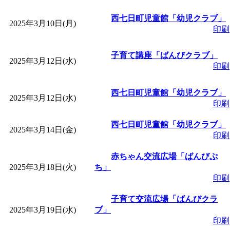
「
赤ちゃん子育て講座
西七日町児童館「幼児クラブ」
2025年3月10日(月)
印刷
付期間：2026/08/10～20
子育て講座「ばんびクラブ」
2025年3月12日(水)
「
赤ちゃん子育て講座
印刷
付期間：2026/08/10～20
西七日町児童館「幼児クラブ」
2025年3月12日(水)
印刷
「
まだまだ暑い！コミ
西七日町児童館「幼児クラブ」
2025年3月14日(金)
印刷
レクリエーション 障
赤ちゃん交流広場「ばんびぷ
2025年3月18日(火)
ち」
ットせよ！
」 受付期間：
印刷
子育て交流広場「ばんびクラ
「
皆鶴姫のこびる塾～
2025年3月19日(水)
ブ」
印刷