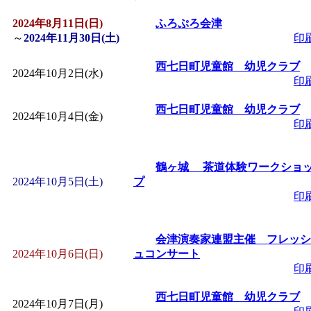
2024年8月11日(日)
「
皆鶴姫のこびる塾～
ふろぷろ会津
～
2024年11月30日(土)
印
～
」 受付期間：～2026/
西七日町児童館 幼児クラブ
2024年10月2日(水)
印
「
子育て講座「ばんび
西七日町児童館 幼児クラブ
2024年10月4日(金)
印
2026/07/10～2026/08/2
鶴ヶ城 茶道体験ワークショ
「
子育て交流広場「ば
2024年10月5日(土)
プ
印
間：2026/07/13～2026/0
会津演奏家連盟主催 フレッシ
「
子育て交流広場「ば
2024年10月6日(日)
ュコンサート
印
間：2026/08/10～2026/0
西七日町児童館 幼児クラブ
2024年10月7日(月)