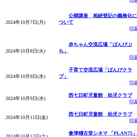
印
「
赤ちゃん子育て講座
公開講座 相続登記の義務化に
付期間：2026/08/10～20
2024年10月7日(月)
ついて
印
「
赤ちゃん子育て講座
赤ちゃん交流広場「ばんびぷ
2024年10月8日(火)
ち」
付期間：2026/08/10～20
印
子育て交流広場「ばんびクラ
「
まだまだ暑い！コミ
2024年10月9日(水)
ブ」
印
レクリエーション 障
西七日町児童館 幼児クラブ
2024年10月9日(水)
印
ットせよ！
」 受付期間：
西七日町児童館 幼児クラブ
2024年10月11日(金)
印
「
皆鶴姫のこびる塾～
會津稽古堂シネマ 「PLAN75
2024年10月12日(土)