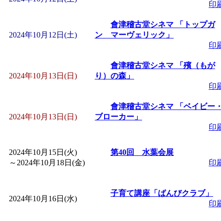
～
」 受付期間：～2026/
印
會津稽古堂シネマ 「トップガ
「
子育て交流広場「ば
2024年10月12日(土)
ン マーヴェリック」
印
間：2026/08/10～2026/0
會津稽古堂シネマ 「殯（もが
2024年10月13日(日)
り）の森」
「
赤ちゃん交流広場「
印
會津稽古堂シネマ 「ベイビー
間：2026/08/10～2026/0
2024年10月13日(日)
ブローカー」
印
「
みなづる号乗車体験
2024年10月15日(火)
第40回 水葉会展
de 健康づくり」
」 受付
～
2024年10月18日(金)
印
「
堂島地区歴史ウオー
子育て講座「ばんびクラブ」
2024年10月16日(水)
印
す
」 受付期間：～2026/