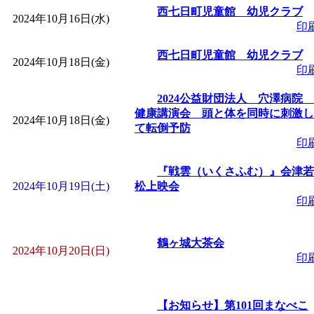
西七日町児童館 幼児クラブ
2024年10月16日(水)
印
「
みなづる号乗車体験
西七日町児童館 幼児クラブ
2024年10月18日(金)
de 健康づくり」
」 受付
印
2024公益財団法人 穴澤病院
「
皆鶴姫のこびる塾～
健康講演会 頭と体を同時に刺激し
2024年10月18日(金)
て転倒予防
～
」 受付期間：～2026/
印
『戦雲（いくさふむ）』会津若
「
みなづる号乗車体験
2024年10月19日(土)
松上映会
印
de 健康づくり」
」 受付
鶴ヶ城大茶会
2024年10月20日(日)
印
【お知らせ】第101回まなべこ