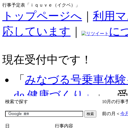
行事予定表「ｉｑｕｖｅ（イクベ）」
トップページへ
｜
利用マ
応しています
｜
に
現在受付中です！
「
みなづる号乗車体験
de 健康づくり」
」 受付
検索で探す
10月の行事
「
子育て交流広場「ば
前の月
＜
今
間：2026/07/09～2026/0
日
行事内容