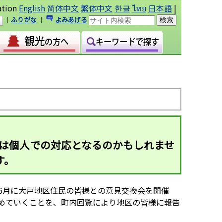
ation
English
简体中文
繁体中文
한글
ไทย
日本語
|
｜
ふりがな
｜
よみあげる
望は個人での対応となるのかもしれませ
す。
6月に大戸地区住民の皆様との意見交換会を開催
めていくことを、町内回覧により地区の皆様に報告