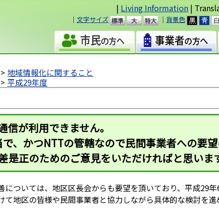
|
Living Information
| Transl
｜
文字サイズ
｜
背景色
準
大
地域情報化に関すること
平成29年度
光通信が利用できません。
で、かつNTTの管轄なので民間事業者への要
格差是正のためのご意見をいただければと思いま
については、地区区長会からも要望を頂いており、平成29年
けて地区の皆様や民間事業者と協力しながら具体的な検討を進