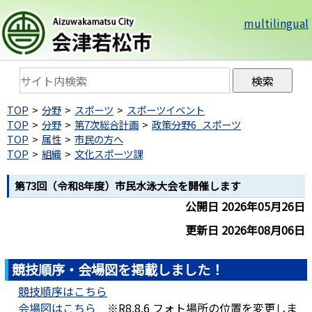
multilingual
TOP
分野
スポーツ
スポーツイベント
TOP
分野
第7次総合計画
政策分野6_スポーツ
TOP
属性
市民の方へ
TOP
組織
文化スポーツ課
第73回（令和8年度）市民水泳大会を開催します
公開日 2026年05月26日
更新日 2026年08月06日
競技順序・会場図を掲載しました！
競技順序はこちら
会場図はこちら
※R8.8.6 フォト場所の位置を変更しま