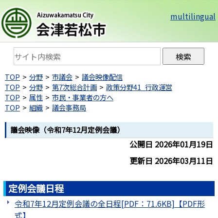
multilingual
TOP
分野
市議会
議会映像配信
TOP
分野
第7次総合計画
政策分野41_行政運営
TOP
属性
市民・事業者の方へ
TOP
組織
議会事務局
議会映像（令和7年12月定例会議）
公開日 2026年01月19日
更新日 2026年03月11日
定例会議日程
令和7年12月定例会議の全日程[PDF：71.6KB]