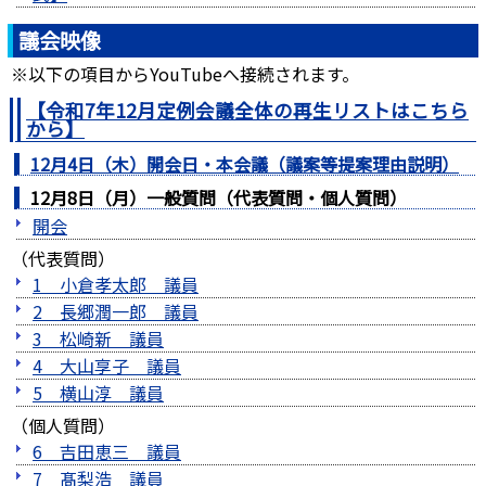
議会映像
※以下の項目からYouTubeへ接続されます。
【令和7年12月定例会議全体の再生リストはこちら
から】
12月4日（木）開会日・本会議（議案等提案理由説明）
12月8日（月）一般質問（代表質問・個人質問）
開会
（代表質問）
1 小倉孝太郎 議員
2 長郷潤一郎 議員
3 松崎新 議員
4 大山享子 議員
5 横山淳 議員
（個人質問）
6 吉田恵三 議員
7 髙梨浩 議員