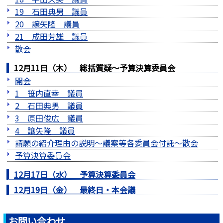
19 石田典男 議員
20 譲矢隆 議員
21 成田芳雄 議員
散会
12月11日（木） 総括質疑～予算決算委員会
開会
1 笹内直幸 議員
2 石田典男 議員
3 原田俊広 議員
4 譲矢隆 議員
請願の紹介理由の説明～議案等各委員会付託～散会
予算決算委員会
12月17日（水） 予算決算委員会
12月19日（金） 最終日・本会議
お問い合わせ