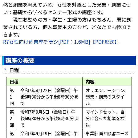
然と創業を考えている』女性を対象とした起業・創業につ
いて基礎から学べるセミナー形式の講座です。
現在お勤めの方・学生・主婦の方はもちろん、既に創
業されている方、個人事業主の方など、どなたでも参加で
きます。
R7女性向け創業塾チラシ[PDF：1.6MB]
講座の概要
日程
日程
内容
第
令和7年8月22日（金曜日）午
オリエンテーション、
1
後6時30分から午後8時30分ま
起業・創業のスタイ
回
で
ル
第
令和7年9月5日（金曜日）午
マインドセット、自
2
後6時30分から午後8時30分ま
分に合った創業を検
回
で
討
第
令和7年9月19日（金曜日）午
事業計画と顧客ニーズ