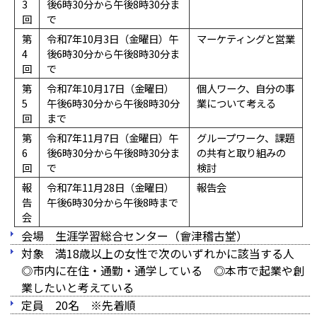
3
後6時30分から午後8時30分ま
回
で
第
令和7年10月3日（金曜日）午
マーケティングと営業
4
後6時30分から午後8時30分ま
回
で
第
令和7年10月17日（金曜日）
個人ワーク、自分の事
5
午後6時30分から午後8時30分
業について考える
回
まで
第
令和7年11月7日（金曜日）午
グループワーク、課題
6
後6時30分から午後8時30分ま
の共有と取り組みの
回
で
検討
報
令和7年11月28日（金曜日）
報告会
告
午後6時30分から午後8時まで
会
会場 生涯学習総合センター（會津稽古堂）
対象 満18歳以上の女性で次のいずれかに該当する人
◎市内に在住・通勤・通学している ◎本市で起業や創
業したいと考えている
定員 20名 ※先着順