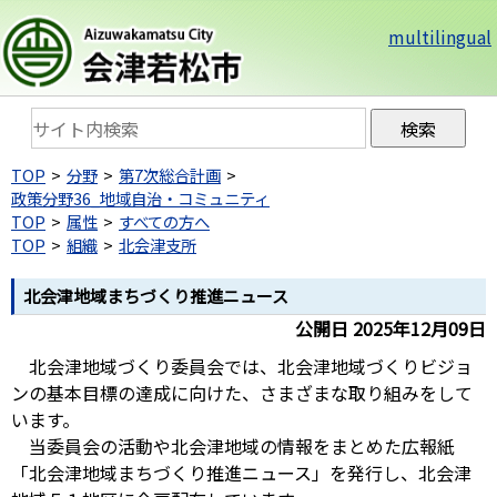
multilingual
TOP
分野
第7次総合計画
政策分野36_地域自治・コミュニティ
TOP
属性
すべての方へ
TOP
組織
北会津支所
北会津地域まちづくり推進ニュース
公開日 2025年12月09日
北会津地域づくり委員会では、北会津地域づくりビジョ
ンの基本目標の達成に向けた、さまざまな取り組みをして
います。
当委員会の活動や北会津地域の情報をまとめた広報紙
「北会津地域まちづくり推進ニュース」を発行し、北会津