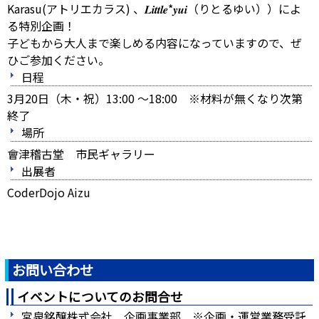
Karasu(アトリエカラス) 、𝑳𝒊𝒕𝒕𝒍𝒆*𝒚𝒖𝒊（りとるゆい））によ
る特別企画！
子どもから大人まで楽しめる内容になっていますので、ぜ
ひご参加ください。
日程
3月20日（木・祝）13:00 ～18:00 ※材料が無くなり次第
終了
場所
會津稽古堂 市民ギャラリー
出展者
CoderDojo Aizu
お問い合わせ
イベントについてのお問合せ
宮泉銘醸株式会社 企画事業部 ※企画・運営業務受託