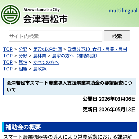
multilingual
TOP
分野
第7次総合計画
政策分野10_食料・農業・農村
TOP
分野
農林業
農家の方へ（補助制度）
TOP
属性
すべての方へ
TOP
組織
農政課
会津若松市スマート農業導入支援事業補助金の要望調査につ
いて
公開日 2026年03月06日
更新日 2026年05月13日
補助金の概要
スマート農業機器等の導入により営農活動における課題解