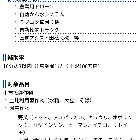
農業用ドローン
自動かん水システム
ラジコン草刈り機
自動操舵トラクター
直進アシスト田植え機 等
補助率
10分の3
以内
（1事業者当たり上限100万円）
対象品目
本市振興作物
土地利用型作物（水稲、大豆、そば）
園芸作物
野菜（トマト、アスパラガス、キュウリ、ホウレン
ソウ、サヤインゲン、ピーマン、イチゴ、サトイ
モ）
果樹（会津みしらず柿、リンゴ、モモ、ブドウ、オ