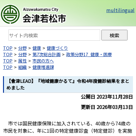
multilingual
TOP
分野
健康
健康づくり
TOP
分野
第7次総合計画
政策分野17_健康・医療
TOP
属性
市民の方へ
TOP
組織
健康増進課
【會津LEAD】『地域健康かるて』令和4年度健診結果をまと
めました
公開日 2023年11月28日
更新日 2026年03月13日
市では国民健康保険に加入されている、40歳から74歳の
市民を対象に、年に1回の特定健康診査（特定健診）を実施