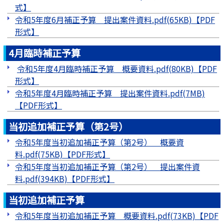
令和5年度6月補正予算 提出案件資料.pdf(65KB)
4月臨時補正予算
令和5年度4月臨時補正予算 概要資料.pdf(80KB)
令和5年度4月臨時補正予算 提出案件資料.pdf(7MB)
当初追加補正予算（第2号）
令和5年度当初追加補正予算（第2号） 概要資
料.pdf(75KB)
令和5年度当初追加補正予算（第2号） 提出案件資
料.pdf(394KB)
当初追加補正予算
令和5年度当初追加補正予算 概要資料.pdf(73KB)