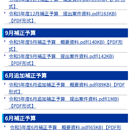
令和5年度12月補正予算 提出案件資料.pdf(163KB)
9月補正予算
令和5年度9月補正予算 概要資料.pdf(140KB)
令和5年度9月補正予算 提出案件資料.pdf(142KB)
6月追加補正予算
令和5年度6月追加補正予算 概要資料.pdf(89KB)
令和5年度6月追加補正予算 提出案件資料.pdf(1MB)
6月補正予算
令和5年度6月補正予算 概要資料.pdf(65KB)