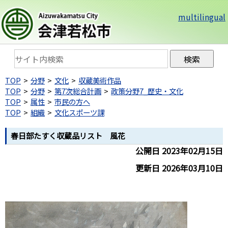
multilingual
TOP
分野
文化
収蔵美術作品
TOP
分野
第7次総合計画
政策分野7_歴史・文化
TOP
属性
市民の方へ
TOP
組織
文化スポーツ課
春日部たすく収蔵品リスト 風花
公開日 2023年02月15日
更新日 2026年03月10日