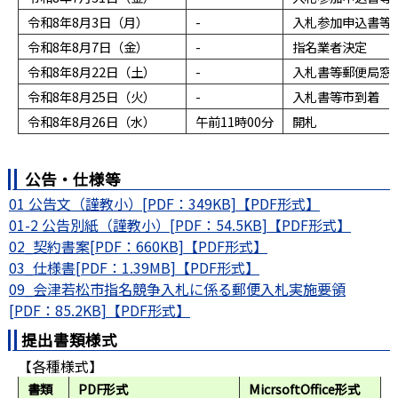
令和8年8月3日（月）
-
入札参加申込書等
令和8年8月7日（金）
-
指名業者決定
令和8年8月22日（土）
-
入札書等郵便局窓
令和8年8月25日（火）
-
入札書等市到着
令和8年8月26日（水）
午前11時00分
開札
公告・仕様等
01 公告文（謹教小）[PDF：349KB]
01-2 公告別紙（謹教小）[PDF：54.5KB]
02_契約書案[PDF：660KB]
03_仕様書[PDF：1.39MB]
09_会津若松市指名競争入札に係る郵便入札実施要領
[PDF：85.2KB]
提出書類様式
【各種様式】
書類
PDF形式
MicrsoftOffice形式