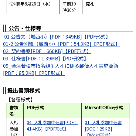
令和8年8月26日（水）
午前10
開札
時30分
公告・仕様等
01 公告文（城西小）[PDF：349KB]
01-2 公告別紙（城西小）[PDF：54.3KB]
02_契約書案[PDF：660KB]
03_仕様書[PDF：1.39MB]
09_会津若松市指名競争入札に係る郵便入札実施要領
[PDF：85.2KB]
提出書類様式
【各種様式】
書類
PDF形式
MicrsoftOffice形式
名
入札
04_入札参加申込書[PDF：
01_入札参加申込書
参加
41.4KB]
[DOC：29KB]
申込