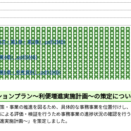
第1章・第2章）.pdf(2MB)
）.pdf(6MB)
章・参考資料）.pdf(3MB)
ションプラン～利便増進実施計画～の策定につい
策・事業の推進を図るため、具体的な事務事業を位置付けし、
による評価・検証を行うため事務事業の進捗状況の確認を行う
進実施計画～」を策定しました。