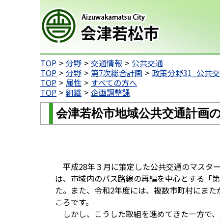
会津若松市
TOP
分野
交通情報
公共交通
TOP
分野
第7次総合計画
政策分野31_公共
TOP
属性
すべての方へ
TOP
組織
企画調整課
会津若松市地域公共交通計画
平成28年３月に策定した公共交通のマスター
は、市域内のバス路線の再編を中心とする「第
た。また、令和2年度には、複数市町村にまた
ころです。
しかし、こうした取組を進めてきた一方で、