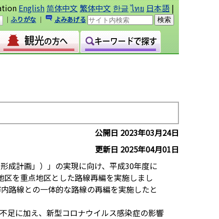
ation
English
简体中文
繁体中文
한글
ไทย
日本語
|
｜
ふりがな
｜
よみあげる
公開日 2023年03月24日
更新日 2025年04月01日
形成計画」）」の実現に向け、平成30年度に
地区を重点地区とした路線再編を実施しまし
市内路線との一体的な路線の再編を実施したと
不足に加え、新型コロナウイルス感染症の影響