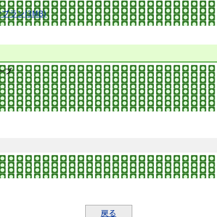
ラン(3MB)
ープ
戻る