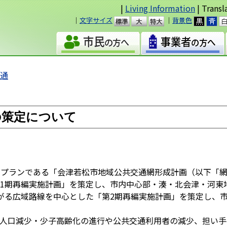
|
Living Information
| Transl
｜
文字サイズ
｜
背景色
準
大
交通
の策定について
プランである「会津若松市地域公共交通網形成計画（以下「網
1期再編実施計画」を策定し、市内中心部・湊・北会津・河東
がる広域路線を中心とした「第2期再編実施計画」を策定し、
人口減少・少子高齢化の進行や公共交通利用者の減少、担い手