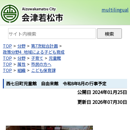
multilingual
TOP
分野
第7次総合計画
政策分野4_地域による子ども育成
TOP
分野
子育て
児童館
TOP
属性
市民の方へ
TOP
組織
こども保育課
西七日町児童館 自由来館 令和8年8月の行事予定
公開日 2024年01月25日
更新日 2026年07月30日