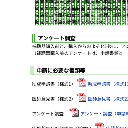
事前の申請が必要です（購入後の申請はでき
助成の対象となる補聴器は、医療機器認定を
補聴器の付属品単体での購入、修理、部品交
助成は、予算の範囲内で行います。
アンケート調査
補聴器購入前と、購入からおよそ1年後に、ア
（補聴器購入前のアンケートは、申請書類と一
申請に必要な書類等
助成申請書（様式1）
助成申請書（様式1）[
医師意見書（様式2）
医師意見書（様式2）[
アンケート調査
アンケート調査（申請時）