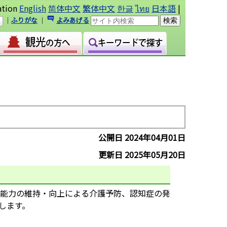
ation
English
简体中文
繁体中文
한글
ไทย
日本語
|
｜
ふりがな
｜
よみあげる
公開日 2024年04月01日
更新日 2025年05月20日
能力の維持・向上による介護予防、認知症の発
します。