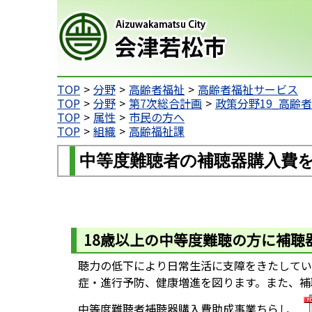
会津若松市
TOP
分野
高齢者福祉
高齢者福祉サービス
TOP
分野
第7次総合計画
政策分野19_高齢
TOP
属性
市民の方へ
TOP
組織
高齢福祉課
中等度難聴者の補聴器購入費
18歳以上の中等度難聴の方に補聴
聴力の低下により日常生活に支障をきたしてい
症・進行予防、健康増進を図ります。また、補
中等度難聴者補聴器購入費助成事業ちらし