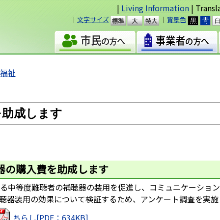
|
Living Information
| Transl
｜
文字サイズ
｜
背景色
準
大
者福祉
を助成します
器の購入費を助成します
る中等度難聴者の補聴器の装用を促進し、コミュニケーション
聴器装用の効果について検証するため、アンケート調査を実施
ちらし[PDF：634KB]